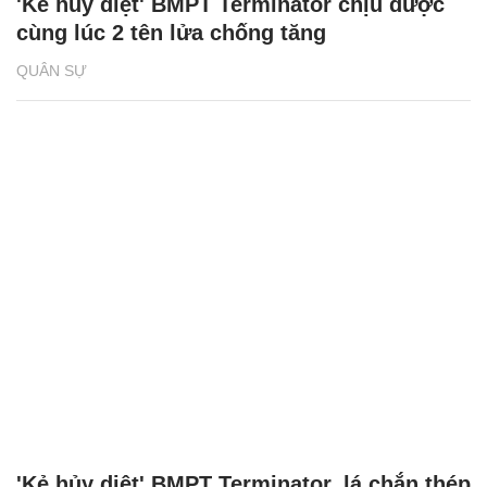
'Kẻ hủy diệt' BMPT Terminator chịu được
cùng lúc 2 tên lửa chống tăng
QUÂN SỰ
'Kẻ hủy diệt' BMPT Terminator, lá chắn thép