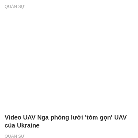
QUÂN SỰ
Video UAV Nga phóng lưới 'tóm gọn' UAV
của Ukraine
QUÂN SỰ