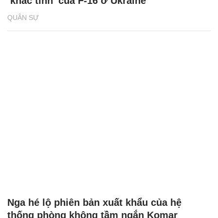
‘khắc tinh’ của F-16 ở Ukraine
QUÂN SỰ
Nga hé lộ phiên bản xuất khẩu của hệ
thống phòng không tầm ngắn Komar