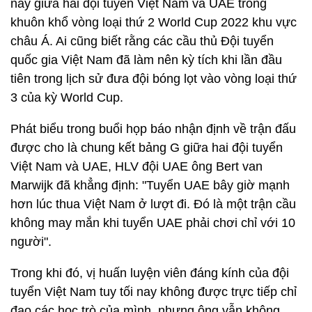
nay giữa hai đội tuyển Việt Nam và UAE trong
khuôn khổ vòng loại thứ 2 World Cup 2022 khu vực
châu Á. Ai cũng biết rằng các cầu thủ Đội tuyển
quốc gia Việt Nam đã làm nên kỳ tích khi lần đầu
tiên trong lịch sử đưa đội bóng lọt vào vòng loại thứ
3 của kỳ World Cup.
Phát biểu trong buổi họp báo nhận định về trận đấu
được cho là chung kết bảng G giữa hai đội tuyển
Việt Nam và UAE, HLV đội UAE ông Bert van
Marwijk đã khẳng định: "Tuyển UAE bây giờ mạnh
hơn lúc thua Việt Nam ở lượt đi. Đó là một trận cầu
không may mắn khi tuyển UAE phải chơi chỉ với 10
người".
Trong khi đó, vị huấn luyện viên đáng kính của đội
tuyển Việt Nam tuy tối nay không được trực tiếp chỉ
đạo các học trò của mình, nhưng ông vẫn không