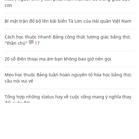
con
Bí mật trận đổ bộ lên bãi biển Tà Lơn của Hải quân Việt Nam
Cách học thuộc nhanh Bảng công thức lượng giác bằng thơ,
"thần chú"
17
20 số điện thoại ma ám bạn không bao giờ nên gọi
Mẹo học thuộc Bảng tuần hoàn nguyên tố hóa học bằng thơ,
câu nói vui vẻ
Tổng hợp những status hay về cuộc sống mang ý nghĩa thay
đổi cuộc đời
Nguyễn Phương Hằng sở hữu khối tài sản "siêu khủng", từng
khoe sổ đỏ tính bằng cân, mắng cựu mẫu 'không có nổi
nghìn tỷ'