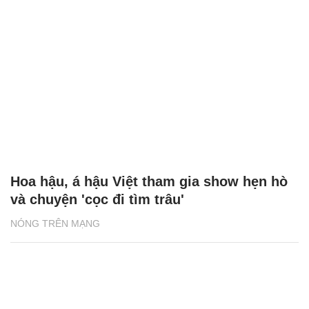
Hoa hậu, á hậu Việt tham gia show hẹn hò
và chuyện 'cọc đi tìm trâu'
NÓNG TRÊN MẠNG