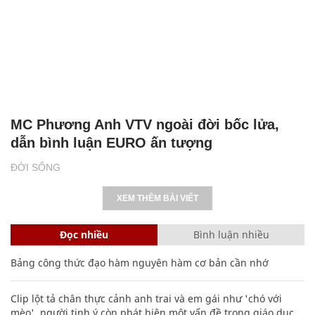
MC Phương Anh VTV ngoài đời bốc lửa,
dẫn bình luận EURO ấn tượng
ĐỜI SỐNG
XEM THÊM BÀI VIẾT
Đọc nhiều
Bình luận nhiều
Bảng công thức đạo hàm nguyên hàm cơ bản cần nhớ
Clip lột tả chân thực cảnh anh trai và em gái như 'chó với
mèo', người tinh ý còn phát hiện một vấn đề trong giáo dục