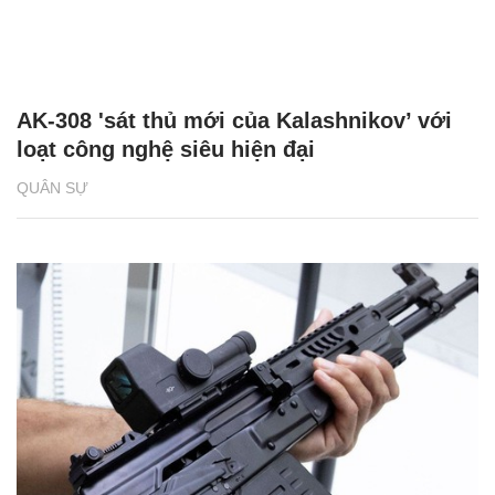
AK-308 'sát thủ mới của Kalashnikov’ với
loạt công nghệ siêu hiện đại
QUÂN SỰ