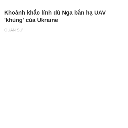
Khoảnh khắc lính dù Nga bắn hạ UAV
'khủng' của Ukraine
QUÂN SỰ