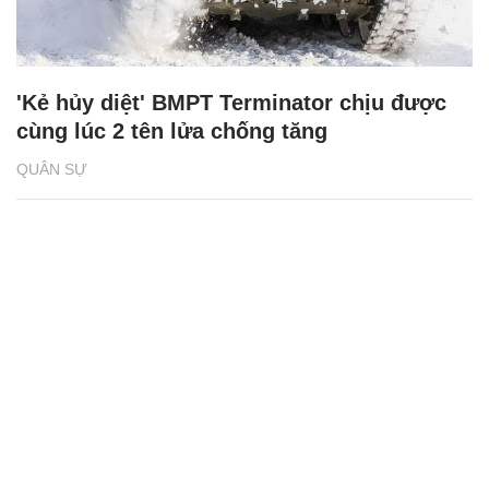
'Kẻ hủy diệt' BMPT Terminator chịu được
cùng lúc 2 tên lửa chống tăng
QUÂN SỰ