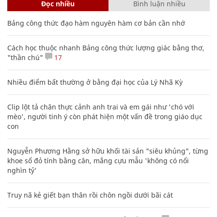
Đọc nhiều
Bình luận nhiều
Bảng công thức đạo hàm nguyên hàm cơ bản cần nhớ
Cách học thuộc nhanh Bảng công thức lượng giác bằng thơ,
"thần chú"
17
Nhiều điểm bất thường ở bằng đại học của Lý Nhã Kỳ
Clip lột tả chân thực cảnh anh trai và em gái như 'chó với
mèo', người tinh ý còn phát hiện một vấn đề trong giáo dục
con
Nguyễn Phương Hằng sở hữu khối tài sản "siêu khủng", từng
khoe sổ đỏ tính bằng cân, mắng cựu mẫu 'không có nổi
nghìn tỷ'
Truy nã kẻ giết bạn thân rồi chôn ngồi dưới bãi cát