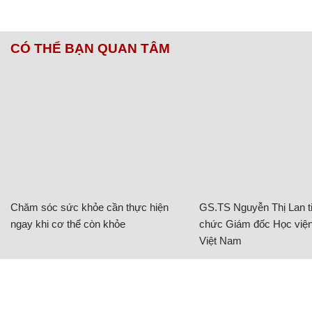
CÓ THỂ BẠN QUAN TÂM
Chăm sóc sức khỏe cần thực hiện
GS.TS Nguyễn Thị Lan ti
ngay khi cơ thể còn khỏe
chức Giám đốc Học viện
Việt Nam