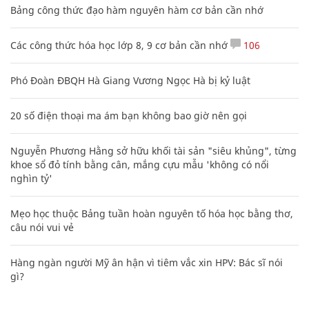
Bảng công thức đạo hàm nguyên hàm cơ bản cần nhớ
Các công thức hóa học lớp 8, 9 cơ bản cần nhớ
106
Phó Đoàn ĐBQH Hà Giang Vương Ngọc Hà bị kỷ luật
20 số điện thoại ma ám bạn không bao giờ nên gọi
Nguyễn Phương Hằng sở hữu khối tài sản "siêu khủng", từng
khoe sổ đỏ tính bằng cân, mắng cựu mẫu 'không có nổi
nghìn tỷ'
Mẹo học thuộc Bảng tuần hoàn nguyên tố hóa học bằng thơ,
câu nói vui vẻ
Hàng ngàn người Mỹ ân hận vì tiêm vắc xin HPV: Bác sĩ nói
gì?