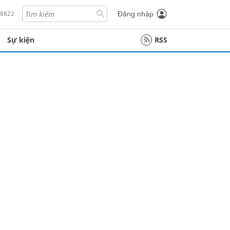
18822
Đăng nhập
Sự kiện
RSS