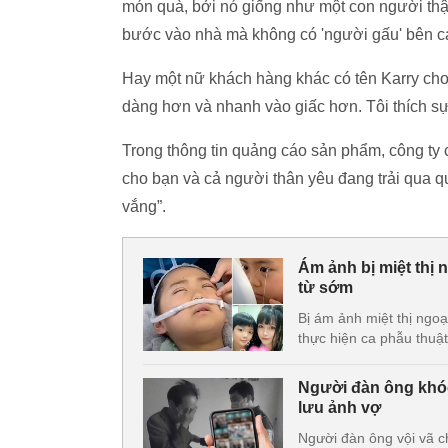
món quà, bởi nó giống như một con người thậ
bước vào nhà mà không có 'người gấu' bên cạ
Hay một nữ khách hàng khác có tên Karry cho ha
dàng hơn và nhanh vào giấc hơn. Tôi thích s
Trong thông tin quảng cáo sản phẩm, công ty
cho bạn và cả người thân yêu đang trải qua qu
vắng”.
Ám ảnh bị miệt thị 
từ sớm
Bị ám ảnh miệt thị ngoạ
thực hiện ca phẫu thuật
Người đàn ông khóc 
lưu ảnh vợ
Người đàn ông vội vã ch