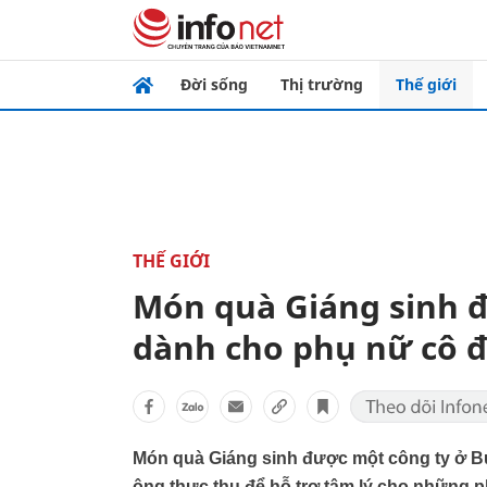
Đời sống
Thị trường
Thế giới
THẾ GIỚI
Món quà Giáng sinh đ
dành cho phụ nữ cô 
Món quà Giáng sinh được một công ty ở Bul
ông thực thụ để hỗ trợ tâm lý cho những 