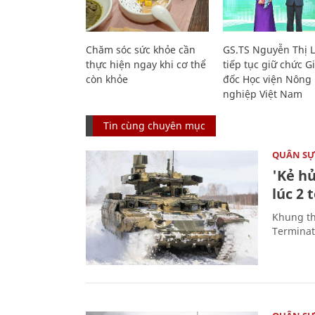
Chăm sóc sức khỏe cần
GS.TS Nguyễn Thị 
thực hiện ngay khi cơ thể
tiếp tục giữ chức 
còn khỏe
đốc Học viện Nông
nghiệp Việt Nam
Tin cùng chuyên mục
QUÂN S
'Kẻ h
lúc 2 
Khung th
Terminato