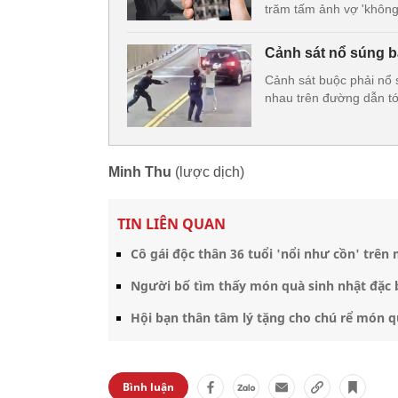
trăm tấm ảnh vợ 'không
Cảnh sát nổ súng b
Cảnh sát buộc phải nổ s
nhau trên đường dẫn tớ
Minh Thu
(lược dịch)
TIN LIÊN QUAN
Cô gái độc thân 36 tuổi 'nổi như cồn' trên
Người bố tìm thấy món quà sinh nhật đặc b
Hội bạn thân tâm lý tặng cho chú rể món q
Bình luận