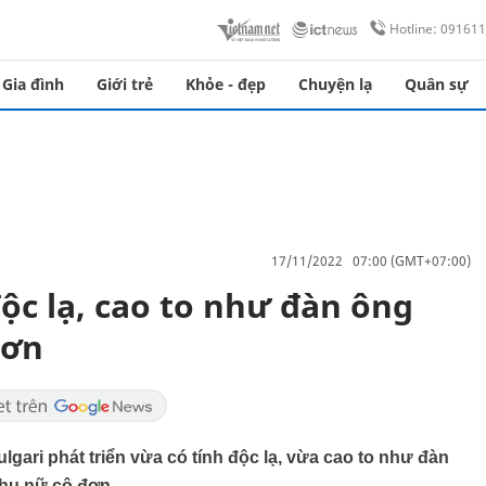
Hotline: 09161
Gia đình
Giới trẻ
Khỏe - đẹp
Chuyện lạ
Quân sự
17/11/2022 07:00 (GMT+07:00)
ộc lạ, cao to như đàn ông
đơn
gari phát triển vừa có tính độc lạ, vừa cao to như đàn
phụ nữ cô đơn.