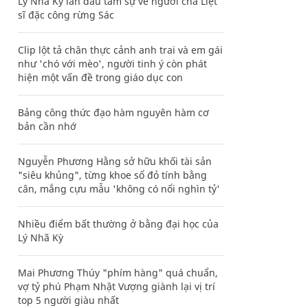
Lý Nhã Kỳ lần đầu tâm sự về người cha Liệt
sĩ đặc công rừng Sác
Clip lột tả chân thực cảnh anh trai và em gái
như 'chó với mèo', người tinh ý còn phát
hiện một vấn đề trong giáo dục con
Bảng công thức đạo hàm nguyên hàm cơ
bản cần nhớ
Nguyễn Phương Hằng sở hữu khối tài sản
"siêu khủng", từng khoe sổ đỏ tính bằng
cân, mắng cựu mẫu 'không có nổi nghìn tỷ'
Nhiều điểm bất thường ở bằng đại học của
Lý Nhã Kỳ
Mai Phương Thúy "phím hàng" quá chuẩn,
vợ tỷ phú Phạm Nhật Vượng giành lại vị trí
top 5 người giàu nhất