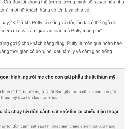
t. Giờ đây tôi không thể tượng tưởng mình sẽ ra sao nếu như
nh”, một nữ khách hàng có tên Liya chia sẻ.
y, “Kể từ khi Puffy tới sống với tôi, tôi đã có thể ngủ dễ
ự mềm mại và cảm giác an toàn mà Puffy mang lại”.
 cũng gợi ý cho khách hàng rằng “Puffy là món quà hoàn hảo
ãng thời gian cô đơn, nỗi đau tâm lý và cảm giác trống
ngoại hình, người mẹ cho con gái phẫu thuật thẩm mỹ
i hình từ bé, người mẹ ở Nhật Bản gây tranh cãi khi cho con gái
 thẩm mỹ đầu tiên lúc mới 9 tuổi.
lóc chạy tới đồn cảnh sát nhờ tìm lại chiếc điện thoại
ạy tới đồn cảnh sát sau khi phát hiện chiếc điện thoại lưu hàng