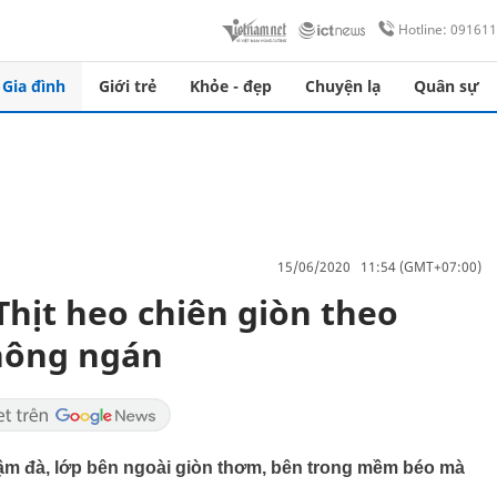
Hotline: 09161
Gia đình
Giới trẻ
Khỏe - đẹp
Chuyện lạ
Quân sự
15/06/2020 11:54 (GMT+07:00)
hịt heo chiên giòn theo
không ngán
đậm đà, lớp bên ngoài giòn thơm, bên trong mềm béo mà