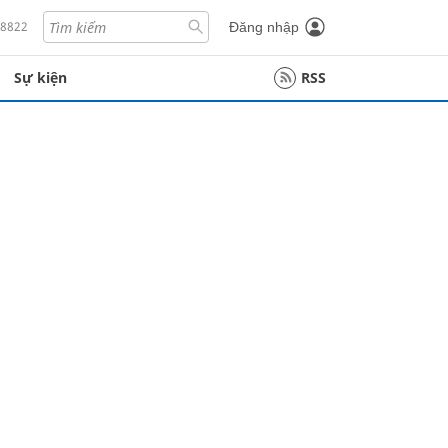
18822
Đăng nhập
Sự kiện
RSS