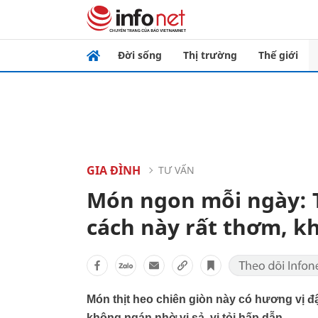
Đời sống
Thị trường
Thế giới
GIA ĐÌNH
TƯ VẤN
Món ngon mỗi ngày: T
cách này rất thơm, 
Món thịt heo chiên giòn này có hương vị 
không ngán nhờ vị sả, vị tỏi hấp dẫn.