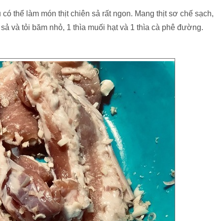
ều có thể làm món thịt chiên sả rất ngon. Mang thịt sơ chế sạch,
ả và tỏi băm nhỏ, 1 thìa muối hạt và 1 thìa cà phê đường.