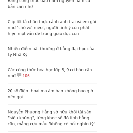
Bảng công thức đạo hàm nguyên hàm cơ
bản cần nhớ
Clip lột tả chân thực cảnh anh trai và em gái
như 'chó với mèo', người tinh ý còn phát
hiện một vấn đề trong giáo dục con
Nhiều điểm bất thường ở bằng đại học của
Lý Nhã Kỳ
Các công thức hóa học lớp 8, 9 cơ bản cần
nhớ
106
20 số điện thoại ma ám bạn không bao giờ
nên gọi
Nguyễn Phương Hằng sở hữu khối tài sản
"siêu khủng", từng khoe sổ đỏ tính bằng
cân, mắng cựu mẫu 'không có nổi nghìn tỷ'