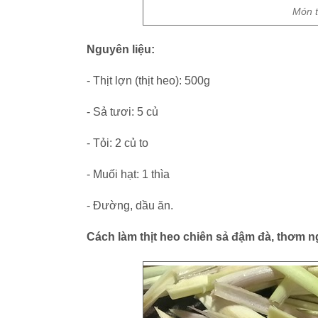
Món t
Nguyên liệu:
- Thịt lợn (thịt heo): 500g
- Sả tươi: 5 củ
- Tỏi: 2 củ to
- Muối hạt: 1 thìa
- Đường, dầu ăn.
Cách làm thịt heo chiên sả đậm đà, thơm n