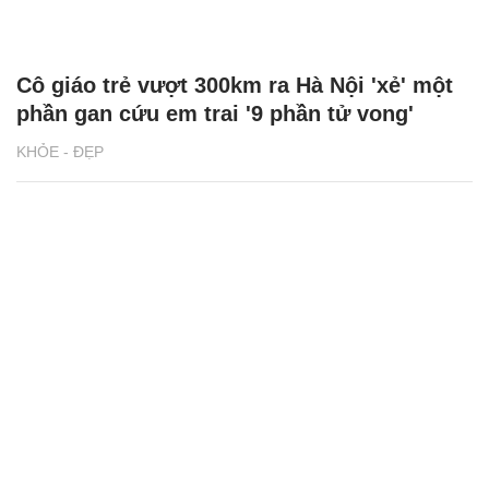
Cô giáo trẻ vượt 300km ra Hà Nội 'xẻ' một
phần gan cứu em trai '9 phần tử vong'
KHỎE - ĐẸP