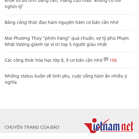
khoe sổ đỏ tính bằng cân, mắng cựu mẫu 'không có nổi
nghìn tỷ'
Bảng công thức đạo hàm nguyên hàm cơ bản cần nhớ
Mai Phương Thúy "phím hàng" quá chuẩn, vợ tỷ phú Phạm
Nhật Vượng giành lại vị trí top 5 người giàu nhất
Các công thức hóa học lớp 8, 9 cơ bản cần nhớ
106
Những status buồn về tình yêu, cuộc sống hàm ẩn nhiều ý
nghĩa
CHUYÊN TRANG CỦA BÁO