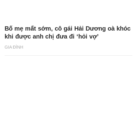
Bố mẹ mất sớm, cô gái Hải Dương oà khóc
khi được anh chị đưa đi ‘hỏi vợ’
GIA ĐÌNH