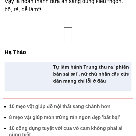
Vậy là hoàn thành bữa ăn sáng đúng kiểu “ngon,
bổ, rẻ, dễ làm”!
Hạ Thảo
Tự làm bánh Trung thu ra 'phiên
bản sai sai', nữ chủ nhân cầu cứu
dân mạng chỉ lỗi ở đâu
10 mẹo vặt giúp đồ nội thất sang chảnh hơn
8 mẹo vặt giúp món trứng rán ngon đẹp 'bất bại'
10 công dụng tuyệt vời của vỏ cam không phải ai
cũng biết