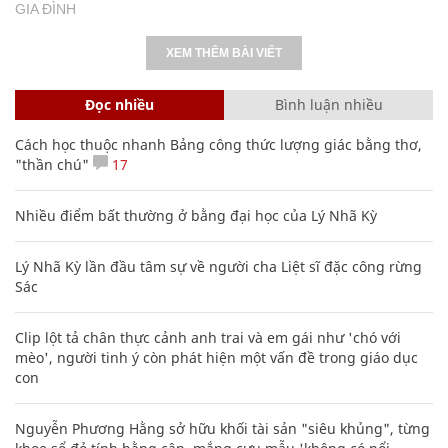
GIA ĐÌNH
XEM THÊM BÀI VIẾT
Đọc nhiều
Bình luận nhiều
Cách học thuộc nhanh Bảng công thức lượng giác bằng thơ,
"thần chú"
17
Nhiều điểm bất thường ở bằng đại học của Lý Nhã Kỳ
Lý Nhã Kỳ lần đầu tâm sự về người cha Liệt sĩ đặc công rừng
Sác
Clip lột tả chân thực cảnh anh trai và em gái như 'chó với
mèo', người tinh ý còn phát hiện một vấn đề trong giáo dục
con
Nguyễn Phương Hằng sở hữu khối tài sản "siêu khủng", từng