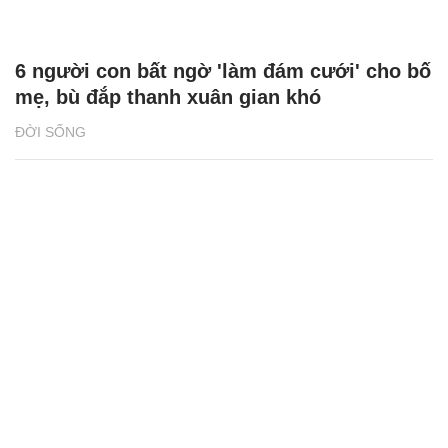
6 người con bất ngờ 'làm đám cưới' cho bố
mẹ, bù đắp thanh xuân gian khó
ĐỜI SỐNG