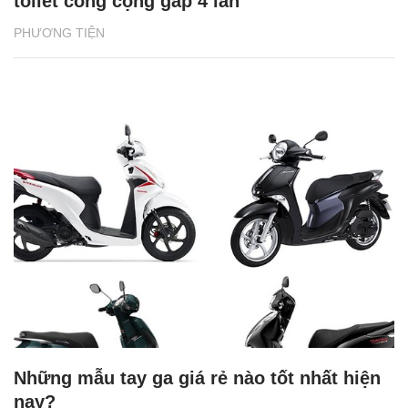
toilet công cộng gấp 4 lần
PHƯƠNG TIỆN
Những mẫu tay ga giá rẻ nào tốt nhất hiện
nay?