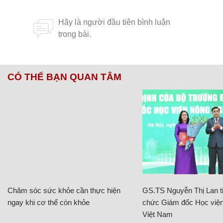
CÓ THỂ BẠN QUAN TÂM
Chăm sóc sức khỏe cần thực hiện
GS.TS Nguyễn Thị Lan ti
ngay khi cơ thể còn khỏe
chức Giám đốc Học viện
Việt Nam