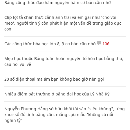
Bảng công thức đạo hàm nguyên hàm cơ bản cần nhớ
Clip lột tả chân thực cảnh anh trai và em gái như 'chó với
mèo', người tinh ý còn phát hiện một vấn đề trong giáo dục
con
Các công thức hóa học lớp 8, 9 cơ bản cần nhớ
106
Mẹo học thuộc Bảng tuần hoàn nguyên tố hóa học bằng thơ,
câu nói vui vẻ
20 số điện thoại ma ám bạn không bao giờ nên gọi
Nhiều điểm bất thường ở bằng đại học của Lý Nhã Kỳ
Nguyễn Phương Hằng sở hữu khối tài sản "siêu khủng", từng
khoe sổ đỏ tính bằng cân, mắng cựu mẫu 'không có nổi
nghìn tỷ'