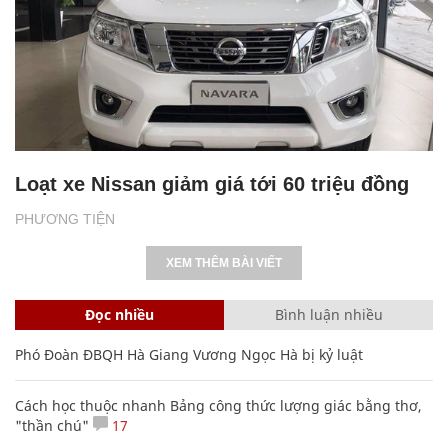
Loạt xe Nissan giảm giá tới 60 triệu đồng
PHƯƠNG TIỆN
XEM THÊM BÀI VIẾT
Đọc nhiều
Bình luận nhiều
Phó Đoàn ĐBQH Hà Giang Vương Ngọc Hà bị kỷ luật
Cách học thuộc nhanh Bảng công thức lượng giác bằng thơ,
"thần chú"
17