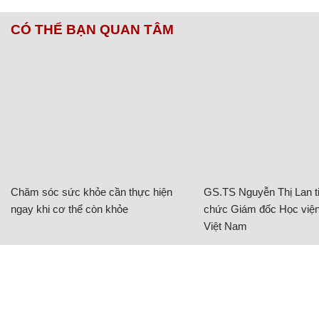
CÓ THỂ BẠN QUAN TÂM
Chăm sóc sức khỏe cần thực hiện
GS.TS Nguyễn Thị Lan ti
ngay khi cơ thể còn khỏe
chức Giám đốc Học viện
Việt Nam