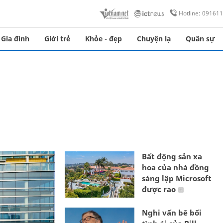
Hotline: 09161
Gia đình
Giới trẻ
Khỏe - đẹp
Chuyện lạ
Quân sự
Bất động sản xa
hoa của nhà đồng
sáng lập Microsoft
được rao
Nghi vấn bê bối