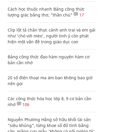
Cách học thuộc nhanh Bảng công thức
lượng giác bằng thơ, "thần chú"
17
Clip lột tả chân thực cảnh anh trai và em gái
như 'chó với mèo', người tinh ý còn phát
hiện một vấn đề trong giáo dục con
Bảng công thức đạo hàm nguyên hàm cơ
bản cần nhớ
20 số điện thoại ma ám bạn không bao giờ
nên gọi
Các công thức hóa học lớp 8, 9 cơ bản cần
nhớ
106
Nguyễn Phương Hằng sở hữu khối tài sản
"siêu khủng", từng khoe sổ đỏ tính bằng
cân, mắng cựu mẫu 'không có nổi nghìn tỷ'