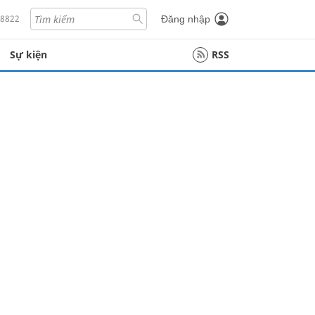
18822
Đăng nhập
Sự kiện
RSS