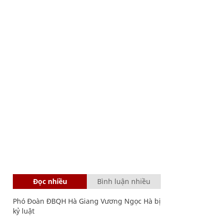
Đọc nhiều
Bình luận nhiều
Phó Đoàn ĐBQH Hà Giang Vương Ngọc Hà bị
kỷ luật