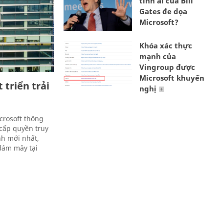
tình ái của Bill
Gates đe dọa
Microsoft?
Khóa xác thực
mạnh của
Vingroup được
Microsoft khuyến
triển trải
nghị
crosoft thông
cấp quyền truy
nh mới nhất,
 đám mây tại