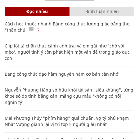
Đọc nhiều
Bình luận nhiều
Cách học thuộc nhanh Bảng công thức lượng giác bằng thơ,
"thần chú"
17
Clip lột tả chân thực cảnh anh trai và em gái như 'chó với
mèo', người tinh ý còn phát hiện một vấn đề trong giáo dục
con
Bảng công thức đạo hàm nguyên hàm cơ bản cần nhớ
Nguyễn Phương Hằng sở hữu khối tài sản "siêu khủng", từng
khoe sổ đỏ tính bằng cân, mắng cựu mẫu 'không có nổi
nghìn tỷ'
Mai Phương Thúy "phím hàng" quá chuẩn, vợ tỷ phú Phạm
Nhật Vượng giành lại vị trí top 5 người giàu nhất