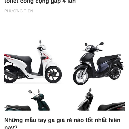
toilet công cộng gấp 4 lần
PHƯƠNG TIỆN
Những mẫu tay ga giá rẻ nào tốt nhất hiện
nay?