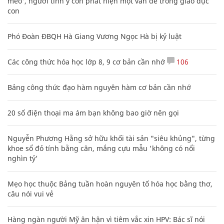
mèo', người tinh ý còn phát hiện một vấn đề trong giáo dục
con
Phó Đoàn ĐBQH Hà Giang Vương Ngọc Hà bị kỷ luật
Các công thức hóa học lớp 8, 9 cơ bản cần nhớ
106
Bảng công thức đạo hàm nguyên hàm cơ bản cần nhớ
20 số điện thoại ma ám bạn không bao giờ nên gọi
Nguyễn Phương Hằng sở hữu khối tài sản "siêu khủng", từng
khoe sổ đỏ tính bằng cân, mắng cựu mẫu 'không có nổi
nghìn tỷ'
Mẹo học thuộc Bảng tuần hoàn nguyên tố hóa học bằng thơ,
câu nói vui vẻ
Hàng ngàn người Mỹ ân hận vì tiêm vắc xin HPV: Bác sĩ nói