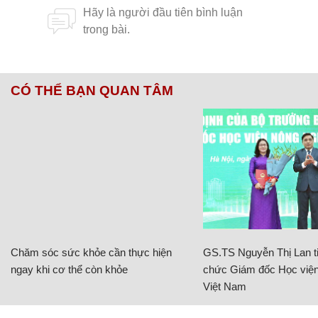
CÓ THỂ BẠN QUAN TÂM
Chăm sóc sức khỏe cần thực hiện
GS.TS Nguyễn Thị Lan ti
ngay khi cơ thể còn khỏe
chức Giám đốc Học viện
Việt Nam