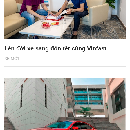
Lên đời xe sang đón tết cùng Vinfast
XE MỚI