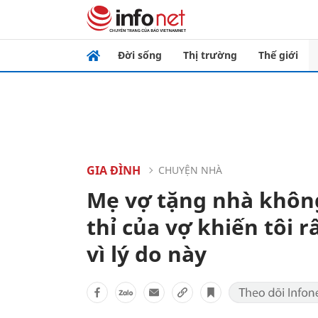
Đời sống
Thị trường
Thế giới
GIA ĐÌNH
CHUYỆN NHÀ
Mẹ vợ tặng nhà không
thỉ của vợ khiến tôi r
vì lý do này