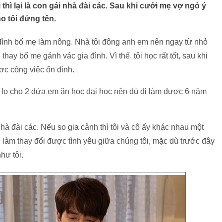
i thì lại là con gái nhà đài các. Sau khi cưới mẹ vợ ngỏ ý
o tôi đứng tên.
 đình bố mẹ làm nông. Nhà tôi đông anh em nên ngay từ nhỏ
thay bố mẹ gánh vác gia đình. Vì thế, tôi học rất tốt, sau khi
ợc công việc ổn định.
i lo cho 2 đứa em ăn học đại học nên dù đi làm được 6 năm
 nhà đài các. Nếu so gia cảnh thì tôi và cô ấy khác nhau một
 làm thay đổi được tình yêu giữa chúng tôi, mặc dù trước đây
hư tôi.