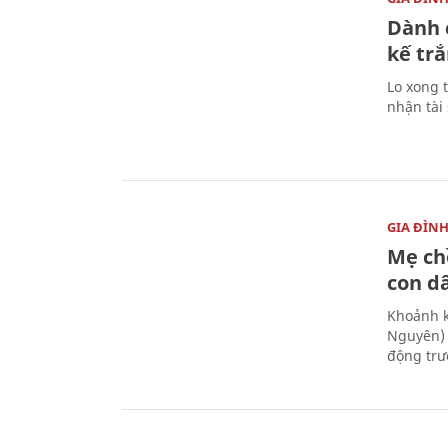
Dành 
kế trắ
Lo xong t
nhận tài
GIA ĐÌN
Mẹ ch
con d
Khoảnh k
Nguyên) 
động trư