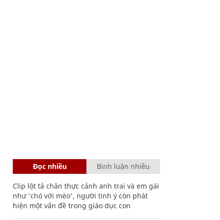
Đọc nhiều
Bình luận nhiều
Clip lột tả chân thực cảnh anh trai và em gái
như 'chó với mèo', người tinh ý còn phát
hiện một vấn đề trong giáo dục con