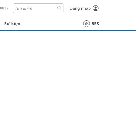
18822
Đăng nhập
Sự kiện
RSS