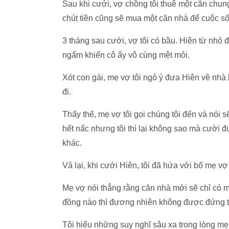
Sau khi cưới, vợ chồng tôi thuê một căn chun
chút tiền cũng sẽ mua một căn nhà để cuộc s
3 tháng sau cưới, vợ tôi có bầu. Hiên từ nh
ngẩm khiến cô ấy vô cùng mệt mỏi.
Xót con gái, mẹ vợ tôi ngỏ ý đưa Hiên về nhà
đi.
Thấy thế, mẹ vợ tôi gọi chúng tôi đến và nói 
hết nấc nhưng tôi thì lại không sao mà cười 
khác.
Vả lại, khi cưới Hiên, tôi đã hứa với bố mẹ v
Mẹ vợ nói thẳng rằng căn nhà mới sẽ chỉ có 
đồng nào thì đương nhiên không được đứng t
Tôi hiểu những suy nghĩ sâu xa trong lòng mẹ 