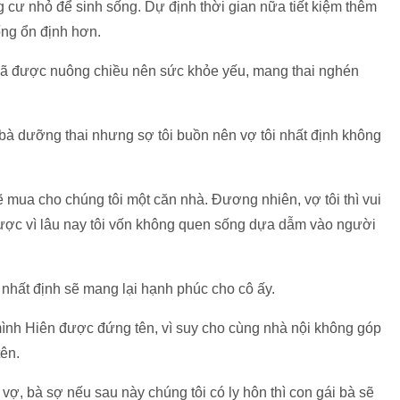
g cư nhỏ để sinh sống. Dự định thời gian nữa tiết kiệm thêm
ống ổn định hơn.
ỏ đã được nuông chiều nên sức khỏe yếu, mang thai nghén
 bà dưỡng thai nhưng sợ tôi buồn nên vợ tôi nhất định không
sẽ mua cho chúng tôi một căn nhà. Đương nhiên, vợ tôi thì vui
được vì lâu nay tôi vốn không quen sống dựa dẫm vào người
ợ nhất định sẽ mang lại hạnh phúc cho cô ấy.
mình Hiên được đứng tên, vì suy cho cùng nhà nội không góp
ên.
vợ, bà sợ nếu sau này chúng tôi có ly hôn thì con gái bà sẽ