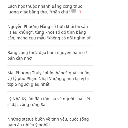
Cách học thuộc nhanh Bảng công thức
lượng giác bằng thơ, "thần chú"
17
Nguyễn Phương Hằng sở hữu khối tài sản
"siêu khủng", từng khoe sổ đỏ tính bằng
cân, mắng cựu mẫu 'không có nổi nghìn tỷ'
Bảng công thức đạo hàm nguyên hàm cơ
bản cần nhớ
Mai Phương Thúy "phím hàng" quá chuẩn,
vợ tỷ phú Phạm Nhật Vượng giành lại vị trí
top 5 người giàu nhất
Lý Nhã Kỳ lần đầu tâm sự về người cha Liệt
sĩ đặc công rừng Sác
Những status buồn về tình yêu, cuộc sống
hàm ẩn nhiều ý nghĩa