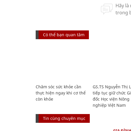
Có thể bạn quan tâm
Chăm sóc sức khỏe cần
GS.TS Nguyễn Thị 
thực hiện ngay khi cơ thể
tiếp tục giữ chức 
còn khỏe
đốc Học viện Nông
nghiệp Việt Nam
Tin cùng chuyên mục
GIA ĐÌN