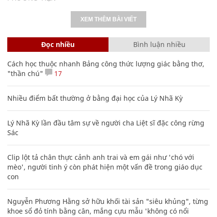
XEM THÊM BÀI VIẾT
Đọc nhiều
Bình luận nhiều
Cách học thuộc nhanh Bảng công thức lượng giác bằng thơ,
"thần chú"
17
Nhiều điểm bất thường ở bằng đại học của Lý Nhã Kỳ
Lý Nhã Kỳ lần đầu tâm sự về người cha Liệt sĩ đặc công rừng
Sác
Clip lột tả chân thực cảnh anh trai và em gái như 'chó với
mèo', người tinh ý còn phát hiện một vấn đề trong giáo dục
con
Nguyễn Phương Hằng sở hữu khối tài sản "siêu khủng", từng
khoe sổ đỏ tính bằng cân, mắng cựu mẫu 'không có nổi