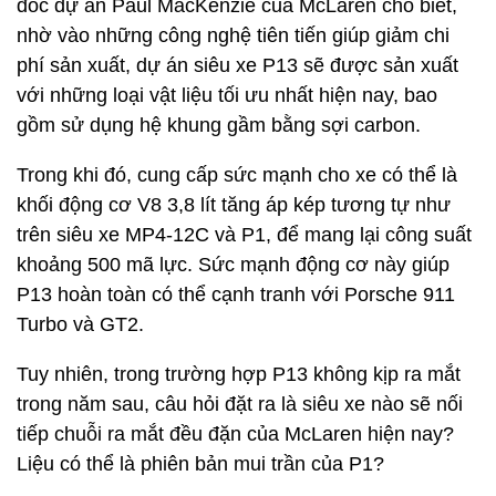
đốc dự án Paul MacKenzie của McLaren cho biết,
nhờ vào những công nghệ tiên tiến giúp giảm chi
phí sản xuất, dự án siêu xe P13 sẽ được sản xuất
với những loại vật liệu tối ưu nhất hiện nay, bao
gồm sử dụng hệ khung gầm bằng sợi carbon.
Trong khi đó, cung cấp sức mạnh cho xe có thể là
khối động cơ V8 3,8 lít tăng áp kép tương tự như
trên siêu xe MP4-12C và P1, để mang lại công suất
khoảng 500 mã lực. Sức mạnh động cơ này giúp
P13 hoàn toàn có thể cạnh tranh với Porsche 911
Turbo và GT2.
Tuy nhiên, trong trường hợp P13 không kịp ra mắt
trong năm sau, câu hỏi đặt ra là siêu xe nào sẽ nối
tiếp chuỗi ra mắt đều đặn của McLaren hiện nay?
Liệu có thể là phiên bản mui trần của P1?