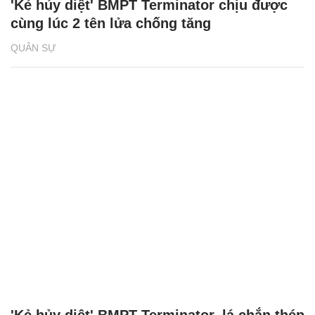
'Kẻ hủy diệt' BMPT Terminator chịu được
cùng lúc 2 tên lửa chống tăng
QUÂN SỰ
'Kẻ hủy diệt' BMPT Terminator, lá chắn thép