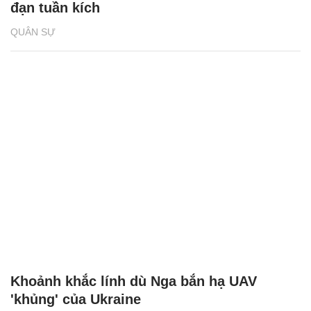
đạn tuần kích
QUÂN SỰ
Khoảnh khắc lính dù Nga bắn hạ UAV
'khủng' của Ukraine