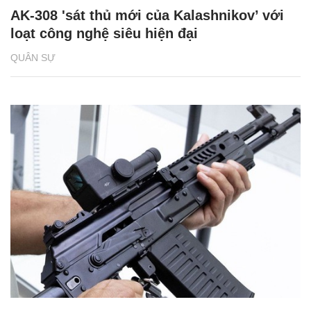
AK-308 'sát thủ mới của Kalashnikov’ với
loạt công nghệ siêu hiện đại
QUÂN SỰ