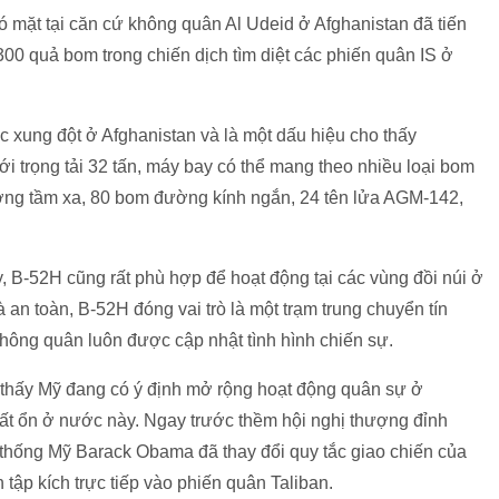
mặt tại căn cứ không quân Al Udeid ở Afghanistan đã tiến
00 quả bom trong chiến dịch tìm diệt các phiến quân IS ở
c xung đột ở Afghanistan và là một dấu hiệu cho thấy
i trọng tải 32 tấn, máy bay có thể mang theo nhiều loại bom
ướng tầm xa, 80 bom đường kính ngắn, 24 tên lửa AGM-142,
, B-52H cũng rất phù hợp để hoạt động tại các vùng đồi núi ở
̀ an toàn, B-52H đóng vai trò là một trạm trung chuyển tín
 không quân luôn được cập nhật tình hình chiến sự.
 thấy Mỹ đang có ý định mở rộng hoạt động quân sự ở
ất ổn ở nước này. Ngay trước thềm hội nghị thượng đỉnh
hống Mỹ Barack Obama đã thay đổi quy tắc giao chiến của
ập kích trực tiếp vào phiến quân Taliban.