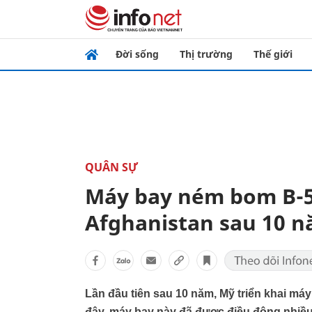
Đời sống
Thị trường
Thế giới
QUÂN SỰ
Máy bay ném bom B-5
Afghanistan sau 10 
Lần đầu tiên sau 10 năm, Mỹ triển khai ma
đây, máy bay này đã được điều động nhiều l