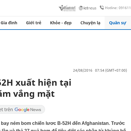
Hotline: 09161
Gia đình
Giới trẻ
Khỏe - đẹp
Chuyện lạ
Quân sự
24/08/2016 07:54 (GMT+07:00)
2H xuất hiện tại
năm vắng mặt
́y bay ném bom chiến lươc B-52H đến Afghanistan. Trước
ần và thả 27 quả bom để tiêu diệt các phần tử khủng bố