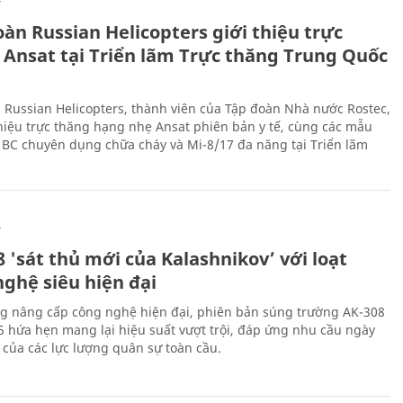
Ự
àn Russian Helicopters giới thiệu trực
 Ansat tại Triển lãm Trực thăng Trung Quốc
 Russian Helicopters, thành viên của Tập đoàn Nhà nước Rostec,
thiệu trực thăng hạng nhẹ Ansat phiên bản y tế, cùng các mẫu
BC chuyên dụng chữa cháy và Mi-8/17 đa năng tại Triển lãm
Ự
 'sát thủ mới của Kalashnikov’ với loạt
nghệ siêu hiện đại
g nâng cấp công nghệ hiện đại, phiên bản súng trường AK-308
 hứa hẹn mang lại hiệu suất vượt trội, đáp ứng nhu cầu ngày
 của các lực lượng quân sự toàn cầu.