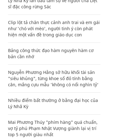
Lý Nhã Kỳ lần đầu tâm sự về người cha Liệt
sĩ đặc công rừng Sác
Clip lột tả chân thực cảnh anh trai và em gái
như 'chó với mèo', người tinh ý còn phát
hiện một vấn đề trong giáo dục con
Bảng công thức đạo hàm nguyên hàm cơ
bản cần nhớ
Nguyễn Phương Hằng sở hữu khối tài sản
"siêu khủng", từng khoe sổ đỏ tính bằng
cân, mắng cựu mẫu 'không có nổi nghìn tỷ'
Nhiều điểm bất thường ở bằng đại học của
Lý Nhã Kỳ
Mai Phương Thúy "phím hàng" quá chuẩn,
vợ tỷ phú Phạm Nhật Vượng giành lại vị trí
top 5 người giàu nhất