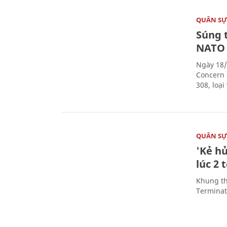
QUÂN S
Súng 
NATO
Ngày 18/
Concern 
308, loạ
QUÂN S
'Kẻ h
lúc 2 
Khung th
Terminato