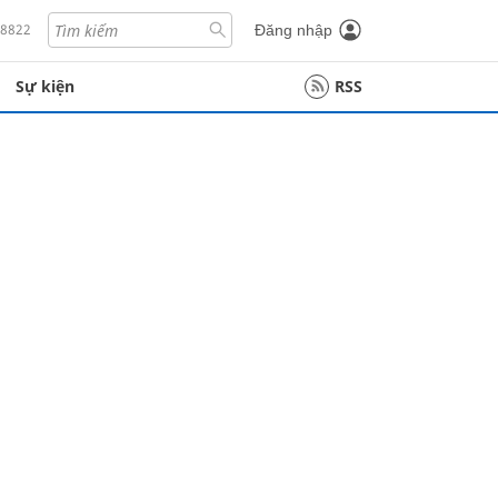
18822
Đăng nhập
Sự kiện
RSS