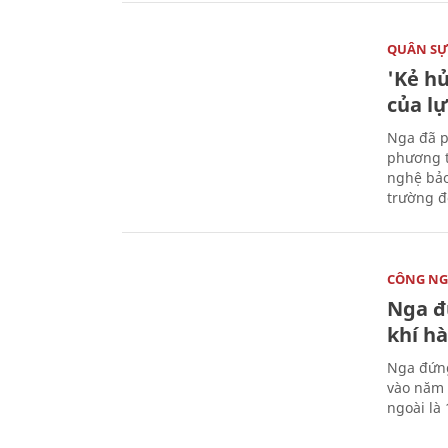
QUÂN S
'Kẻ h
của l
Nga đã p
phương t
nghệ bảo
trường đô
CÔNG NG
Nga đ
khí hà
Nga đứng
vào năm 
ngoài là 