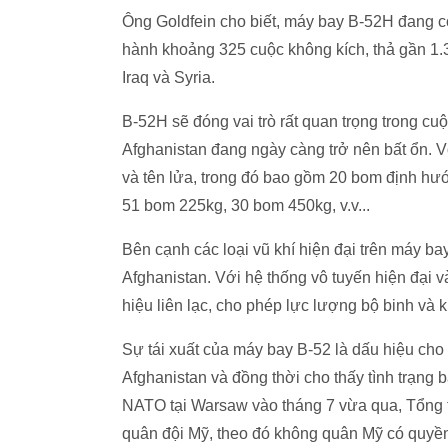
Ông Goldfein cho biết, máy bay B-52H đang có 
hành khoảng 325 cuộc không kích, thả gần 1.3
Iraq và Syria.
B-52H sẽ đóng vai trò rất quan trọng trong cuộ
Afghanistan đang ngày càng trở nên bất ổn. Vớ
và tên lửa, trong đó bao gồm 20 bom định h
51 bom 225kg, 30 bom 450kg, v.v...
Bên cạnh các loại vũ khí hiện đại trên máy bay
Afghanistan. Với hệ thống vô tuyến hiện đại va
hiệu liên lạc, cho phép lực lượng bộ binh và
Sự tái xuất của máy bay B-52 là dấu hiệu cho
Afghanistan và đồng thời cho thấy tình trạng b
NATO tại Warsaw vào tháng 7 vừa qua, Tổng t
quân đội Mỹ, theo đó không quân Mỹ có quyền t