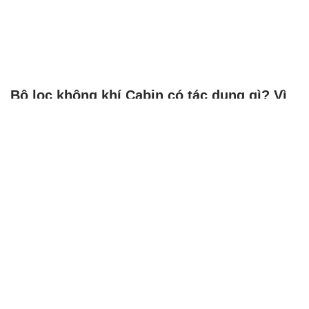
Bộ lọc không khí Cabin có tác dụng gì? Vì
sao cần quan tâm thiết bị này?
PHƯƠNG TIỆN