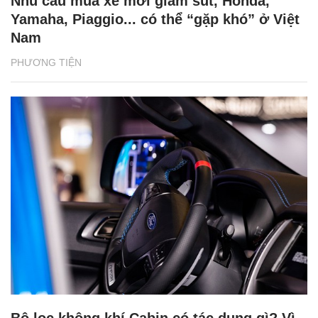
Nhu cầu mua xe mới giảm sút, Honda,
Yamaha, Piaggio... có thể “gặp khó” ở Việt
Nam
PHƯƠNG TIỆN