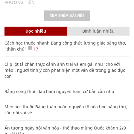
PHƯƠNG TIỆN
XEM THÊM BÀI VIẾT
Đọc nhiều
Bình luận nhiều
Cách học thuộc nhanh Bảng công thức lượng giác bằng thơ,
"thần chú"
17
Clip lột tả chân thực cảnh anh trai và em gái như 'chó với
mèo', người tinh ý còn phát hiện một vấn đề trong giáo dục
con
Bảng công thức đạo hàm nguyên hàm cơ bản cần nhớ
Mẹo học thuộc Bảng tuần hoàn nguyên tố hóa học bằng thơ,
câu nói vui vẻ
Ấn tượng ngày hội văn hóa - thể thao mừng Quốc khánh 2/9
ở Hải Hậu