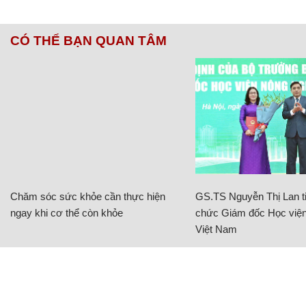
CÓ THỂ BẠN QUAN TÂM
Chăm sóc sức khỏe cần thực hiện
GS.TS Nguyễn Thị Lan ti
ngay khi cơ thể còn khỏe
chức Giám đốc Học viện
Việt Nam