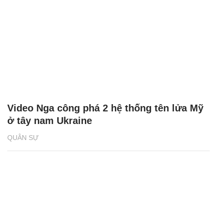
Video Nga công phá 2 hệ thống tên lửa Mỹ
ở tây nam Ukraine
QUÂN SỰ