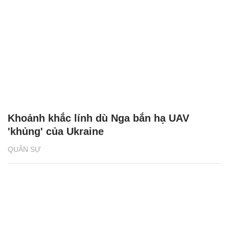
Khoảnh khắc lính dù Nga bắn hạ UAV
'khủng' của Ukraine
QUÂN SỰ