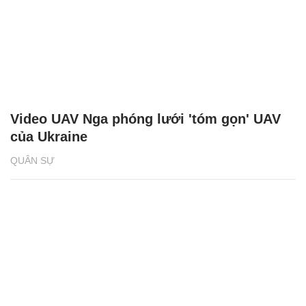
Video UAV Nga phóng lưới 'tóm gọn' UAV
của Ukraine
QUÂN SỰ