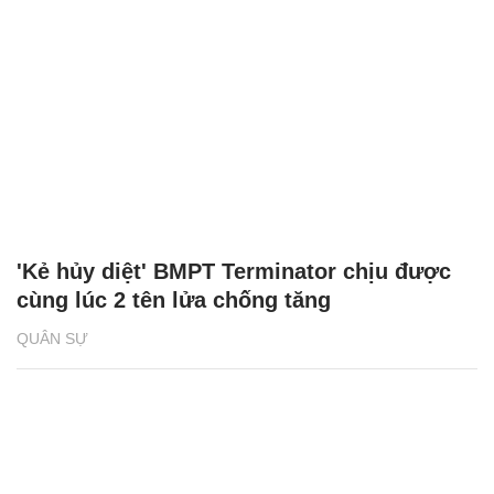
'Kẻ hủy diệt' BMPT Terminator chịu được
cùng lúc 2 tên lửa chống tăng
QUÂN SỰ