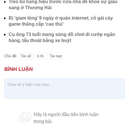
Treo túi hàng hiệu trước cửa nhà để khoe sự giàu
sang ở Thượng Hải
Bị ‘giam lỏng’ 9 ngày ở quán internet, cô gái cày
game thăng cấp 'cao thủ'
Cụ ông 73 tuổi mang súng đồ chơi đi cướp ngân
hàng, tẩu thoát bằng xe buýt
Chủ đề:
Tài xế
ô tô
Tai nạn