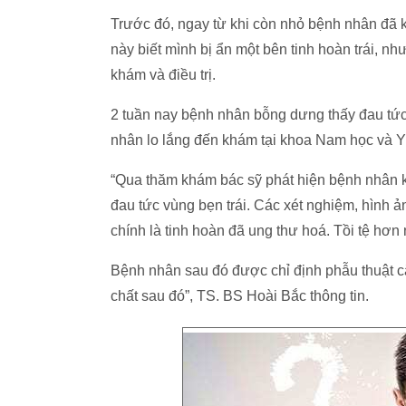
Trước đó, ngay từ khi còn nhỏ bệnh nhân đã k
này biết mình bị ẩn một bên tinh hoàn trái, n
khám và điều trị.
2 tuần nay bệnh nhân bỗng dưng thấy đau tức,
nhân lo lắng đến khám tại khoa Nam học và 
“Qua thăm khám bác sỹ phát hiện bệnh nhân kh
đau tức vùng bẹn trái. Các xét nghiệm, hình ả
chính là tinh hoàn đã ung thư hoá. Tồi tệ hơn n
Bệnh nhân sau đó được chỉ định phẫu thuật cắt
chất sau đó”, TS. BS Hoài Bắc thông tin.