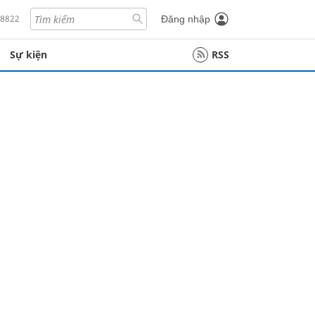
18822
Đăng nhập
Sự kiện
RSS