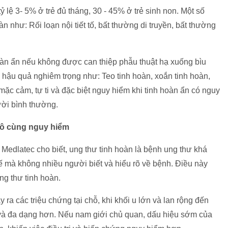
 tỷ lệ 3- 5% ở trẻ đủ tháng, 30 - 45% ở trẻ sinh non. Một số
n như: Rối loạn nội tiết tố, bất thường di truyền, bất thường
n ẩn nếu không được can thiệp phẫu thuật hạ xuống bìu
ều hậu quả nghiêm trọng như: Teo tinh hoàn, xoắn tinh hoàn,
ặc cảm, tự ti và đặc biệt nguy hiểm khi tinh hoàn ẩn có nguy
ười bình thường.
vô cùng nguy hiểm
dlatec cho biết, ung thư tinh hoàn là bệnh ung thư khá
ế mà không nhiều người biết và hiểu rõ về bệnh. Điều này
ng thư tinh hoàn.
y ra các triệu chứng tại chỗ, khi khối u lớn và lan rộng đến
 và đa dạng hơn. Nếu nam giới chủ quan, dấu hiệu sớm của