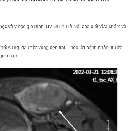
c và y học giới tính, BV ĐH Y Hà Nội cho biết vừa khám và
hối sưng, đau tức vùng bẹn trái. Theo lời bệnh nhân, trước
gười con.