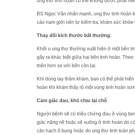
ung thư tinh hoàn có thể không được phát hiện
BS Ngọc Vân nhấn mạnh, ung thư tinh hoàn k
cáo nam giới nên tự kiểm tra, khám sức khỏe
Thay đổi kích thước bất thường:
Khối u ung thư thường xuất hiện ở một bên ti
gây ra khác biệt giữa hai bên tinh hoàn. Theo 
triển hơn so với bên còn lại.
Khi dùng tay thăm khám, bạn có thể phát hiện 
hoàn khi khám thấy rõ một vùng tinh hoàn sưn
Cảm giác đau, khó chịu tại chỗ
Người bệnh sẽ có triệu chứng đau ở vùng bẹn
giác nặng nề hoặc xệ xuống ở tinh hoàn do có
căn hạch ổ bụng hoặc do ung thư tinh toàn phá