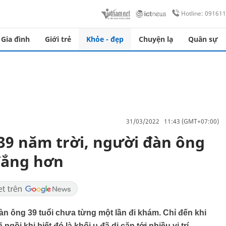
Hotline: 09161
Gia đình
Giới trẻ
Khỏe - đẹp
Chuyện lạ
Quân sự
31/03/2022 11:43 (GMT+07:00)
 39 năm trời, người đàn ông
đắng hơn
đàn ông 39 tuổi chưa từng một lần đi khám. Chỉ đến khi
gồi khi biết đó là khối u đã di căn tới nhiều vị trí...