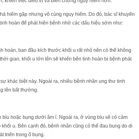
, khiến việc điều trị và biến chứng nguy hiểm hơn.
há hiếm gặp nhưng vô cùng nguy hiểm. Do đó, bác sĩ khuyến
 tinh hoàn để phát hiện bệnh nhờ các dấu hiệu sớm như:
nh hoàn, ban đầu kích thước khối u rất nhỏ nên có thể không
thời gian, khối u lớn lên sẽ khiến bên tinh hoàn bị bệnh phát
sự khác biệt này. Ngoài ra, nhiều bệnh nhân ung thư tinh
g lên bất thường.
 bìu hoặc bụng dưới âm ỉ. Ngoài ra, ở vùng bìu sẽ có cảm
 khối u. Bên cạnh đó, bệnh nhân cũng có thể đau bụng do di
t triển trong ổ bụng.