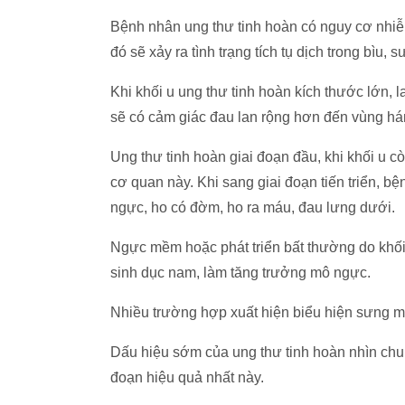
Bệnh nhân ung thư tinh hoàn có nguy cơ nhiễm
đó sẽ xảy ra tình trạng tích tụ dịch trong bìu, 
Khi khối u ung thư tinh hoàn kích thước lớn, 
sẽ có cảm giác đau lan rộng hơn đến vùng h
Ung thư tinh hoàn giai đoạn đầu, khi khối u còn
cơ quan này. Khi sang giai đoạn tiến triển, b
ngực, ho có đờm, ho ra máu, đau lưng dưới.
Ngực mềm hoặc phát triển bất thường do khố
sinh dục nam, làm tăng trưởng mô ngực.
Nhiều trường hợp xuất hiện biểu hiện sưng m
Dấu hiệu sớm của ung thư tinh hoàn nhìn chung 
đoạn hiệu quả nhất này.