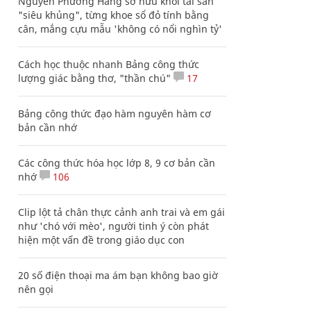
Nguyễn Phương Hằng sở hữu khối tài sản
"siêu khủng", từng khoe sổ đỏ tính bằng
cân, mắng cựu mẫu 'không có nổi nghìn tỷ'
Cách học thuộc nhanh Bảng công thức
lượng giác bằng thơ, "thần chú"
17
Bảng công thức đạo hàm nguyên hàm cơ
bản cần nhớ
Các công thức hóa học lớp 8, 9 cơ bản cần
nhớ
106
Clip lột tả chân thực cảnh anh trai và em gái
như 'chó với mèo', người tinh ý còn phát
hiện một vấn đề trong giáo dục con
20 số điện thoại ma ám bạn không bao giờ
nên gọi