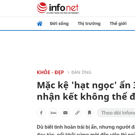
Đời sống
Thị trường
Thế giới
KHỎE - ĐẸP
ĐÀN ÔNG
Mặc kệ 'hạt ngọc' ẩn
nhận kết không thể 
Dù biết tinh hoàn trái bị ẩn, nhưng người 
đau tức, nổi khối cứng mới đến viện thì ngã n