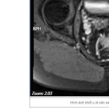
Hình ảnh khối u di căn 