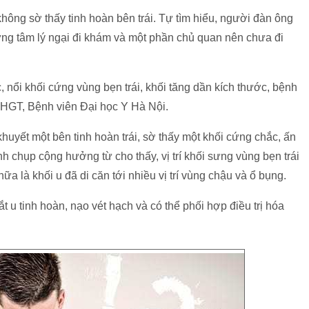
hông sờ thấy tinh hoàn bên trái. Tự tìm hiểu, người đàn ông
hưng tâm lý ngại đi khám và một phần chủ quan nên chưa đi
 nổi khối cứng vùng bẹn trái, khối tăng dần kích thước, bệnh
YHGT, Bệnh viên Đại học Y Hà Nội.
uyết một bên tinh hoàn trái, sờ thấy một khối cứng chắc, ấn
nh chụp cộng hưởng từ cho thấy, vị trí khối sưng vùng bẹn trái
ữa là khối u đã di căn tới nhiều vị trí vùng chậu và ổ bụng.
 u tinh hoàn, nạo vét hạch và có thể phối hợp điều trị hóa