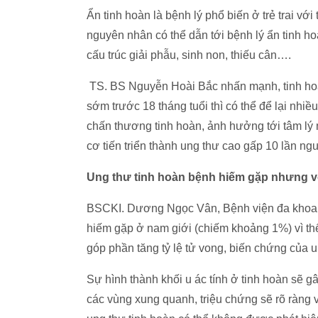
Ẩn tinh hoàn là bệnh lý phổ biến ở trẻ trai với
nguyên nhân có thể dẫn tới bệnh lý ẩn tinh hoà
cấu trúc giải phẫu, sinh non, thiếu cân….
TS. BS Nguyễn Hoài Bắc nhấn mạnh, tinh hoà
sớm trước 18 tháng tuổi thì có thể để lại nhi
chấn thương tinh hoàn, ảnh hưởng tới tâm lý m
cơ tiến triển thành ung thư cao gấp 10 lần ng
Ung thư tinh hoàn bệnh hiếm gặp nhưng 
BSCKI. Dương Ngọc Vân, Bệnh viện đa khoa Me
hiếm gặp ở nam giới (chiếm khoảng 1%) vì th
góp phần tăng tỷ lệ tử vong, biến chứng của u
Sự hình thành khối u ác tính ở tinh hoàn sẽ gâ
các vùng xung quanh, triệu chứng sẽ rõ ràng