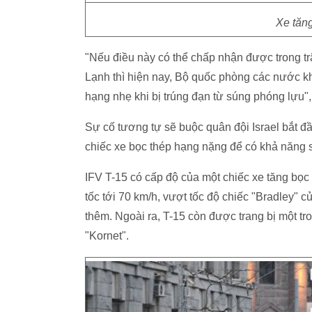
Xe tăn
"Nếu điều này có thể chấp nhận được trong tr
Lạnh thì hiện nay, Bộ quốc phòng các nước kh
hạng nhẹ khi bị trúng đạn từ súng phóng lựu",
Sự cố tương tự sẽ buộc quân đội Israel bắt đ
chiếc xe bọc thép hạng nặng để có khả năng 
IFV T-15 có cấp độ của một chiếc xe tăng bọc 
tốc tới 70 km/h, vượt tốc độ chiếc "Bradley" 
thêm. Ngoài ra, T-15 còn được trang bị một tr
"Kornet".