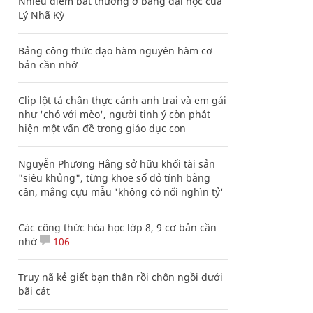
Nhiều điểm bất thường ở bằng đại học của
Lý Nhã Kỳ
Bảng công thức đạo hàm nguyên hàm cơ
bản cần nhớ
Clip lột tả chân thực cảnh anh trai và em gái
như 'chó với mèo', người tinh ý còn phát
hiện một vấn đề trong giáo dục con
Nguyễn Phương Hằng sở hữu khối tài sản
"siêu khủng", từng khoe sổ đỏ tính bằng
cân, mắng cựu mẫu 'không có nổi nghìn tỷ'
Các công thức hóa học lớp 8, 9 cơ bản cần
nhớ
106
Truy nã kẻ giết bạn thân rồi chôn ngồi dưới
bãi cát