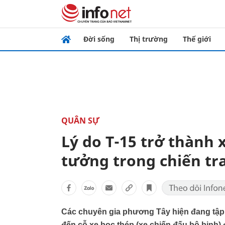
Đời sống
Thị trường
Thế giới
QUÂN SỰ
Lý do T-15 trở thành 
tưởng trong chiến tr
Các chuyên gia phương Tây hiện đang tập 
đến cỗ xe bọc thép (xe chiến đấu bộ binh) 