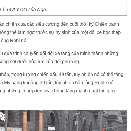
g T-14 Armata của Nga.
ận chiến của các siêu cường đến cuối thời kỳ Chiến tranh
ông thể làm ngơ trước sự hy sinh của một đội xe bọc thép
 ông Robl nói.
ầu quá trình chuyển đổi đội xe tăng của mình thành những
sống sót dưới hỏa lực của đối phương.
thép, trọng lượng chiến đấu 49 tấn, tuy nhiên nó có thể tăng
của Mỹ nặng khoảng 30 tấn, tùy phiên bản, ông Roble nói
ong những tổ hợp tên lửa chống tăng mạnh nhất thế giới -