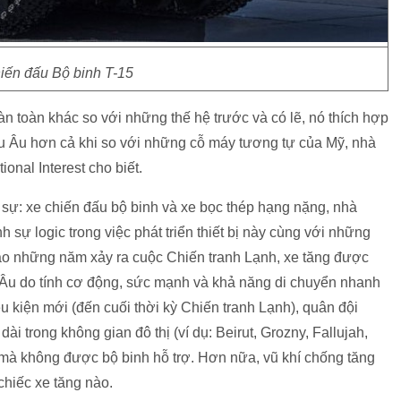
iến đấu Bộ binh T-15
àn toàn khác so với những thế hệ trước và có lẽ, nó thích hợp
u Âu hơn cả khi so với những cỗ máy tương tự của Mỹ, nhà
onal Interest cho biết.
n sự: xe chiến đấu bộ binh và xe bọc thép hạng nặng, nhà
 sự logic trong việc phát triển thiết bị này cùng với những
vào những năm xảy ra cuộc Chiến tranh Lạnh, xe tăng được
u Âu do tính cơ động, sức mạnh và khả năng di chuyển nhanh
u kiện mới (đến cuối thời kỳ Chiến tranh Lạnh), quân đội
ài trong không gian đô thị (ví dụ: Beirut, Grozny, Fallujah,
 mà không được bộ binh hỗ trợ. Hơn nữa, vũ khí chống tăng
chiếc xe tăng nào.