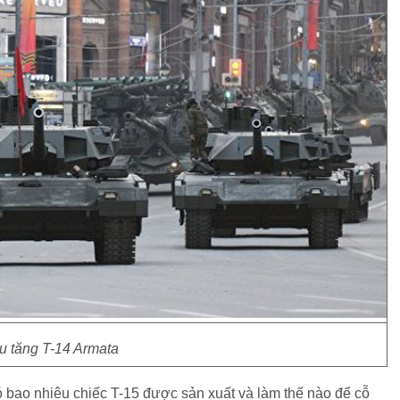
u tăng T-14 Armata
ó bao nhiêu chiếc T-15 được sản xuất và làm thế nào để cỗ