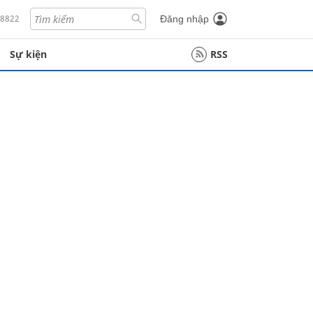
18822
Đăng nhập
Sự kiện
RSS