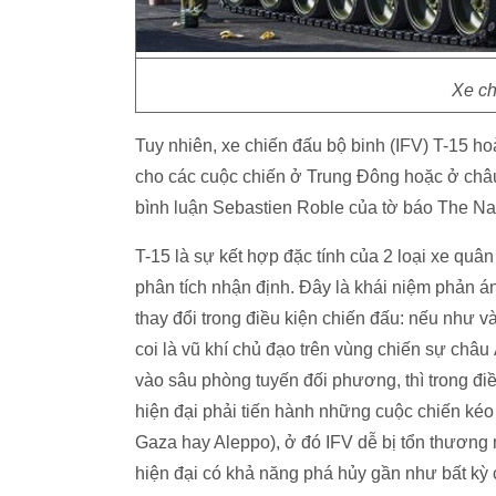
Xe ch
Tuy nhiên, xe chiến đấu bộ binh (IFV) T-15 ho
cho các cuộc chiến ở Trung Đông hoặc ở châ
bình luận Sebastien Roble của tờ báo The Nati
T-15 là sự kết hợp đặc tính của 2 loại xe quâ
phân tích nhận định. Đây là khái niệm phản ánh
thay đổi trong điều kiện chiến đấu: nếu như 
coi là vũ khí chủ đạo trên vùng chiến sự châ
vào sâu phòng tuyến đối phương, thì trong điề
hiện đại phải tiến hành những cuộc chiến kéo d
Gaza hay Aleppo), ở đó IFV dễ bị tổn thương
hiện đại có khả năng phá hủy gần như bất kỳ 