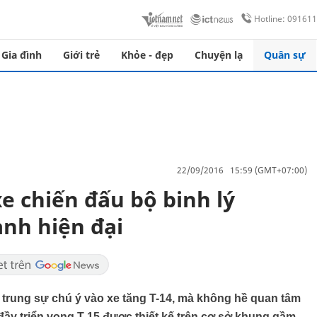
Hotline: 09161
Gia đình
Giới trẻ
Khỏe - đẹp
Chuyện lạ
Quân sự
22/09/2016 15:59 (GMT+07:00)
xe chiến đấu bộ binh lý
anh hiện đại
trung sự chú ý vào xe tăng T-14, mà không hề quan tâm
đầy triển vọng T-15 được thiết kế trên cơ sở khung gầm