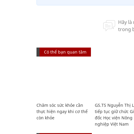
Có thể bạn quan tâm
Chăm sóc sức khỏe cần
GS.TS Nguyễn Thị 
thực hiện ngay khi cơ thể
tiếp tục giữ chức 
còn khỏe
đốc Học viện Nông
nghiệp Việt Nam