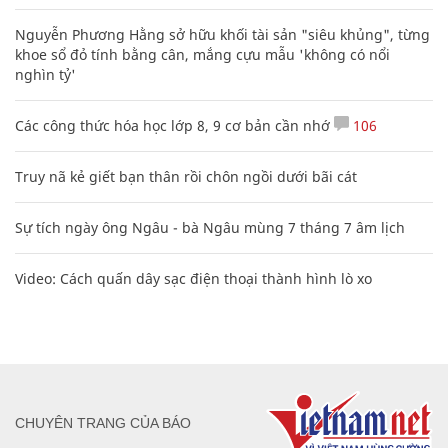
Nguyễn Phương Hằng sở hữu khối tài sản "siêu khủng", từng
khoe sổ đỏ tính bằng cân, mắng cựu mẫu 'không có nổi
nghìn tỷ'
Các công thức hóa học lớp 8, 9 cơ bản cần nhớ
106
Truy nã kẻ giết bạn thân rồi chôn ngồi dưới bãi cát
Sự tích ngày ông Ngâu - bà Ngâu mùng 7 tháng 7 âm lịch
Video: Cách quấn dây sạc điện thoại thành hình lò xo
CHUYÊN TRANG CỦA BÁO