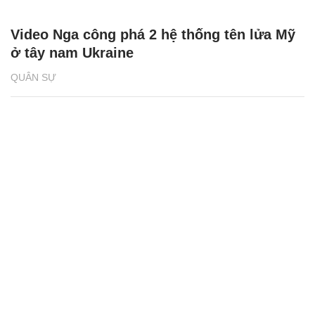
Video Nga công phá 2 hệ thống tên lửa Mỹ
ở tây nam Ukraine
QUÂN SỰ