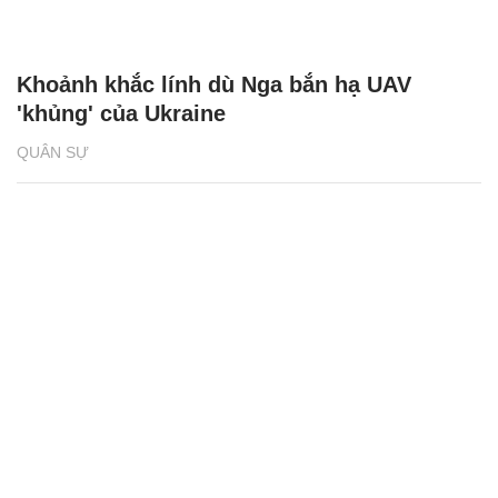
Khoảnh khắc lính dù Nga bắn hạ UAV
'khủng' của Ukraine
QUÂN SỰ