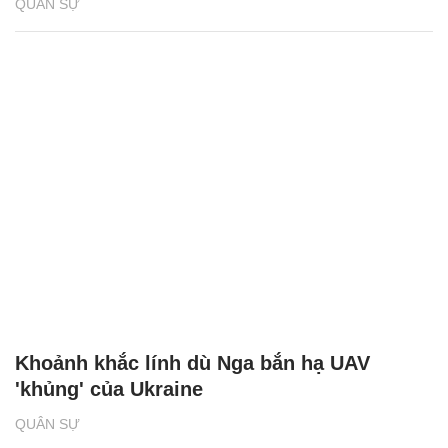
QUÂN SỰ
Khoảnh khắc lính dù Nga bắn hạ UAV
'khủng' của Ukraine
QUÂN SỰ