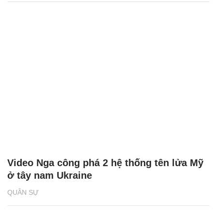
Video Nga công phá 2 hệ thống tên lửa Mỹ
ở tây nam Ukraine
QUÂN SỰ