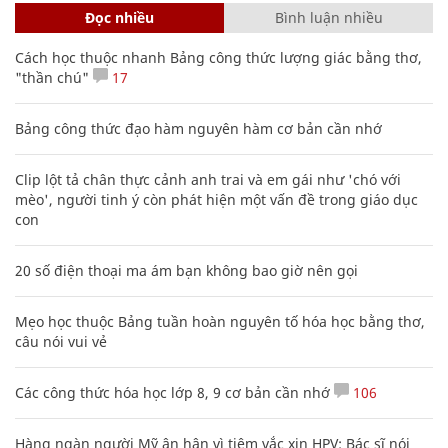
Đọc nhiều
Bình luận nhiều
Cách học thuộc nhanh Bảng công thức lượng giác bằng thơ,
"thần chú"
17
Bảng công thức đạo hàm nguyên hàm cơ bản cần nhớ
Clip lột tả chân thực cảnh anh trai và em gái như 'chó với
mèo', người tinh ý còn phát hiện một vấn đề trong giáo dục
con
20 số điện thoại ma ám bạn không bao giờ nên gọi
Mẹo học thuộc Bảng tuần hoàn nguyên tố hóa học bằng thơ,
câu nói vui vẻ
Các công thức hóa học lớp 8, 9 cơ bản cần nhớ
106
Hàng ngàn người Mỹ ân hận vì tiêm vắc xin HPV: Bác sĩ nói