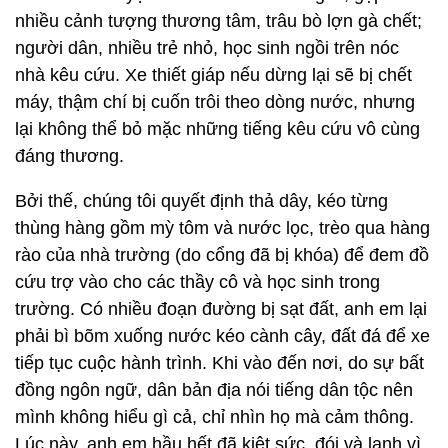
nhiều cảnh tượng thương tâm, trâu bò lợn gà chết;
người dân, nhiều trẻ nhỏ, học sinh ngồi trên nóc
nhà kêu cứu. Xe thiết giáp nếu dừng lại sẽ bị chết
máy, thậm chí bị cuốn trôi theo dòng nước, nhưng
lại không thể bỏ mặc những tiếng kêu cứu vô cùng
đáng thương.
Bởi thế, chúng tôi quyết định thả dây, kéo từng
thùng hàng gồm mỳ tôm và nước lọc, trèo qua hàng
rào của nhà trường (do cổng đã bị khóa) để đem đồ
cứu trợ vào cho các thầy cô và học sinh trong
trường. Có nhiều đoạn đường bị sạt đất, anh em lại
phải bì bõm xuống nước kéo cành cây, đất đá để xe
tiếp tục cuộc hành trình. Khi vào đến nơi, do sự bất
đồng ngôn ngữ, dân bản địa nói tiếng dân tộc nên
mình không hiểu gì cả, chỉ nhìn họ mà cảm thông.
Lúc này, anh em hầu hết đã kiệt sức, đói và lạnh vì