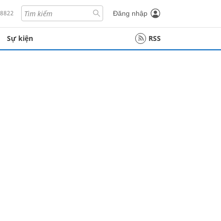
18822
Đăng nhập
Sự kiện
RSS