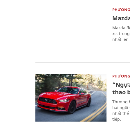
PHƯƠNG 
Mazda
Mazda đồ
xe, tron
nhất lên
PHƯƠNG 
“Ngựa
thao 
Thương h
hai ngôi
nhất thế
tiếp.