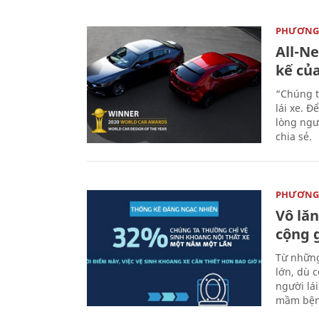
PHƯƠNG 
All-N
kế củ
“Chúng t
lái xe. Đ
lòng ngư
chia sẻ.
PHƯƠNG 
Vô lăn
cộng 
Từ những
lớn, dù c
người lá
mầm bện