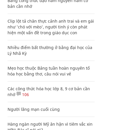
Bảng công thức đạo hàm nguyên hàm cơ
bản cần nhớ
Clip lột tả chân thực cảnh anh trai và em gái
như 'chó với mèo', người tinh ý còn phát
hiện một vấn đề trong giáo dục con
Nhiều điểm bất thường ở bằng đại học của
Lý Nhã Kỳ
Mẹo học thuộc Bảng tuần hoàn nguyên tố
hóa học bằng thơ, câu nói vui vẻ
Các công thức hóa học lớp 8, 9 cơ bản cần
nhớ
106
Người lãng mạn cuối cùng
Hàng ngàn người Mỹ ân hận vì tiêm vắc xin
HPV: Bác sĩ nói gì?