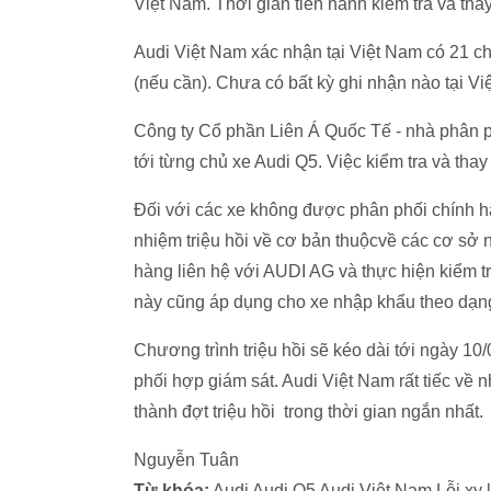
Việt Nam. Thời gian tiến hành kiểm tra và thay
Audi Việt Nam xác nhận tại Việt Nam có 21 ch
(nếu cần). Chưa có bất kỳ ghi nhận nào tại V
Công ty Cổ phần Liên Á Quốc Tế - nhà phân phố
tới từng chủ xe Audi Q5. Việc kiểm tra và thay
Đối với các xe không được phân phối chính hã
nhiệm triệu hồi về cơ bản thuộcvề các cơ sở 
hàng liên hệ với AUDI AG và thực hiện kiểm t
này cũng áp dụng cho xe nhập khẩu theo dạng 
Chương trình triệu hồi sẽ kéo dài tới ngày 
phối hợp giám sát. Audi Việt Nam rất tiếc về
thành đợt triệu hồi trong thời gian ngắn nhất.
Nguyễn Tuân
Từ khóa:
Audi Audi Q5 Audi Việt Nam Lỗi xy la