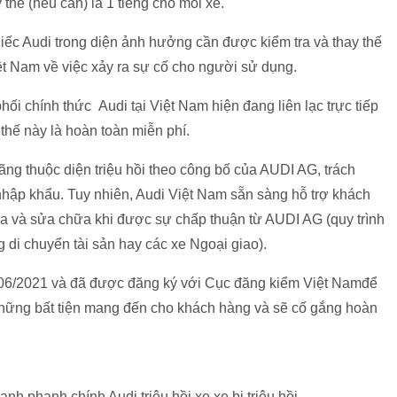
 thế (nếu cần) là 1 tiếng cho mỗi xe.
iếc Audi trong diện ảnh hưởng cần được kiểm tra và thay thế
iệt Nam về việc xảy ra sự cố cho người sử dụng.
i chính thức Audi tại Việt Nam hiện đang liên lạc trực tiếp
 thế này là hoàn toàn miễn phí.
ng thuộc diện triệu hồi theo công bố của AUDI AG, trách
nhập khẩu. Tuy nhiên, Audi Việt Nam sẵn sàng hỗ trợ khách
ra và sửa chữa khi được sự chấp thuận từ AUDI AG (quy trình
di chuyển tài sản hay các xe Ngoại giao).
10/06/2021 và đã được đăng ký với Cục đăng kiểm Việt Namđể
 những bất tiện mang đến cho khách hàng và sẽ cố gắng hoàn
nh phanh chính Audi triệu hồi xe xe bị triệu hồi