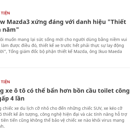
TIỆN
ew Mazda3 xứng đáng với danh hiệu "Thiết
a năm"
ôi muốn mang lại sức sống mới cho người dùng bằng niềm vui
ể làm được điều đó, thiết kế xe trước hết phải thực sự lay động
ời”, Tổng giám đốc bộ phận thiết kế Mazda, ông Ikuo Maeda
TIỆN
g xe ô tô có thể bẩn hơn bồn cầu toilet công
gấp 4 lần
 chiếc xe du lịch cỡ nhỏ cho đến những chiếc SUV, xe kéo cỡ
ó thiết kế ấn tượng, công nghệ hiện đại và các tính năng hỗ trợ
i tiên tiến cũng không thể bảo vệ chiếc xe nào khỏi virus mang
h.