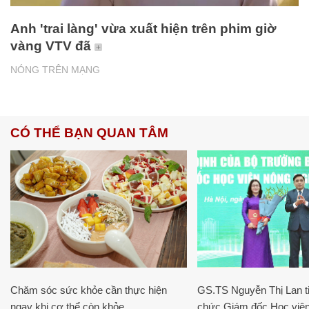
Anh 'trai làng' vừa xuất hiện trên phim giờ
vàng VTV đã
NÓNG TRÊN MẠNG
CÓ THỂ BẠN QUAN TÂM
Chăm sóc sức khỏe cần thực hiện
GS.TS Nguyễn Thị Lan ti
ngay khi cơ thể còn khỏe
chức Giám đốc Học viện