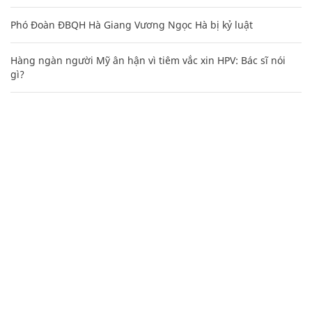
Phó Đoàn ĐBQH Hà Giang Vương Ngọc Hà bị kỷ luật
Hàng ngàn người Mỹ ân hận vì tiêm vắc xin HPV: Bác sĩ nói
gì?
Mẹo học thuộc Bảng tuần hoàn nguyên tố hóa học bằng thơ,
câu nói vui vẻ
CHUYÊN TRANG CỦA BÁO
Tòa soạn: Tòa nhà Cục Tần Số, 115 Trần Duy Hưng Hà Nội
Giấy phép hoạt động báo chí: Số 09/GP-BTTTT, Bộ Thông tin và