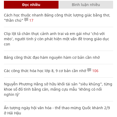
Đọc nhiều
Bình luận nhiều
Cách học thuộc nhanh Bảng công thức lượng giác bằng thơ,
"thần chú"
17
Clip lột tả chân thực cảnh anh trai và em gái như 'chó với
mèo', người tinh ý còn phát hiện một vấn đề trong giáo dục
con
Bảng công thức đạo hàm nguyên hàm cơ bản cần nhớ
Các công thức hóa học lớp 8, 9 cơ bản cần nhớ
106
Nguyễn Phương Hằng sở hữu khối tài sản "siêu khủng", từng
khoe sổ đỏ tính bằng cân, mắng cựu mẫu 'không có nổi
nghìn tỷ'
Ấn tượng ngày hội văn hóa - thể thao mừng Quốc khánh 2/9
ở Hải Hậu