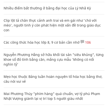
Nhiều điểm bất thường ở bằng đại học của Lý Nhã Kỳ
Clip lột tả chân thực cảnh anh trai và em gái như 'chó với
mèo', người tinh ý còn phát hiện một vấn đề trong giáo dục
con
Các công thức hóa học lớp 8, 9 cơ bản cần nhớ
106
Nguyễn Phương Hằng sở hữu khối tài sản "siêu khủng", từng
khoe sổ đỏ tính bằng cân, mắng cựu mẫu 'không có nổi
nghìn tỷ'
Mẹo học thuộc Bảng tuần hoàn nguyên tố hóa học bằng thơ,
câu nói vui vẻ
Mai Phương Thúy "phím hàng" quá chuẩn, vợ tỷ phú Phạm
Nhật Vượng giành lại vị trí top 5 người giàu nhất