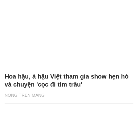
Hoa hậu, á hậu Việt tham gia show hẹn hò
và chuyện 'cọc đi tìm trâu'
NÓNG TRÊN MẠNG