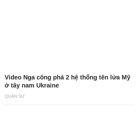
Video Nga công phá 2 hệ thống tên lửa Mỹ
ở tây nam Ukraine
QUÂN SỰ