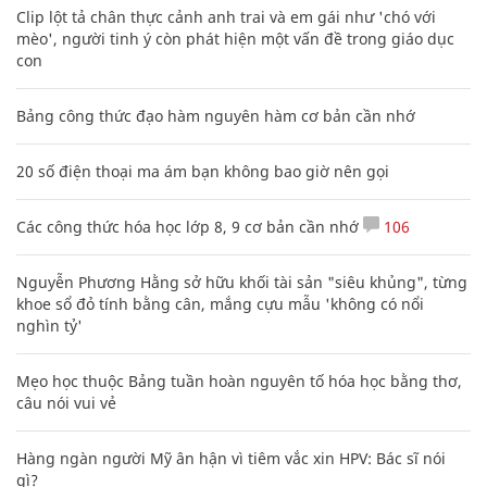
Clip lột tả chân thực cảnh anh trai và em gái như 'chó với
mèo', người tinh ý còn phát hiện một vấn đề trong giáo dục
con
Bảng công thức đạo hàm nguyên hàm cơ bản cần nhớ
20 số điện thoại ma ám bạn không bao giờ nên gọi
Các công thức hóa học lớp 8, 9 cơ bản cần nhớ
106
Nguyễn Phương Hằng sở hữu khối tài sản "siêu khủng", từng
khoe sổ đỏ tính bằng cân, mắng cựu mẫu 'không có nổi
nghìn tỷ'
Mẹo học thuộc Bảng tuần hoàn nguyên tố hóa học bằng thơ,
câu nói vui vẻ
Hàng ngàn người Mỹ ân hận vì tiêm vắc xin HPV: Bác sĩ nói
gì?