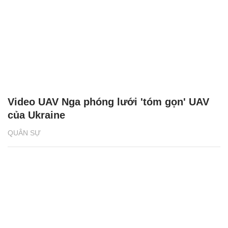
Video UAV Nga phóng lưới 'tóm gọn' UAV
của Ukraine
QUÂN SỰ