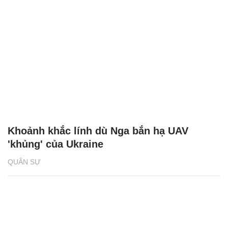
Khoảnh khắc lính dù Nga bắn hạ UAV
'khủng' của Ukraine
QUÂN SỰ