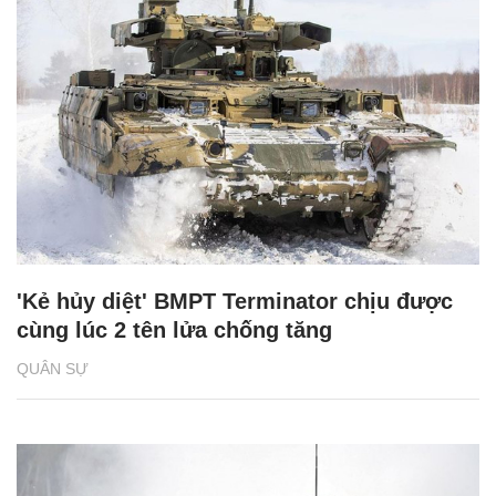
'Kẻ hủy diệt' BMPT Terminator chịu được
cùng lúc 2 tên lửa chống tăng
QUÂN SỰ