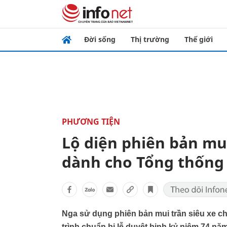
Đời sống
Thị trường
Thế giới
PHƯƠNG TIỆN
Lộ diện phiên bản mu
dành cho Tổng thống
Nga sử dụng phiên bản mui trần siêu xe c
trình chuẩn bị lễ duyệt binh kỷ niệm 74 năm