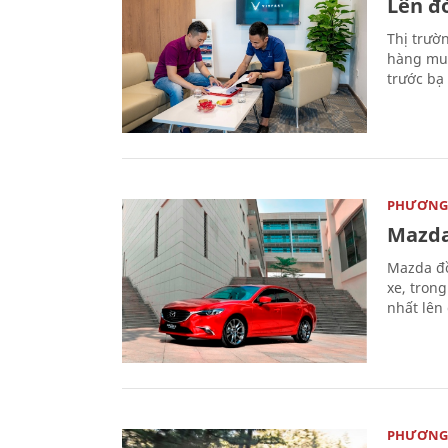
Lên đờ
Thị trườ
hàng muố
trước bạ
PHƯƠNG 
Mazda
Mazda đồ
xe, tron
nhất lên
PHƯƠNG 