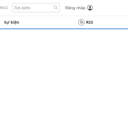
18822
Đăng nhập
Sự kiện
RSS