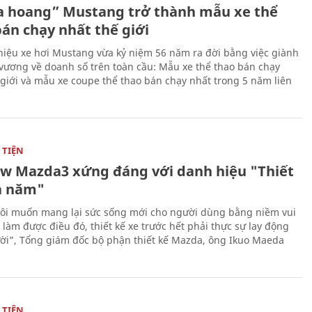
 hoang” Mustang trở thành mẫu xe thể
bán chạy nhất thế giới
iệu xe hơi Mustang vừa kỷ niệm 56 năm ra đời bằng việc giành
 vương về doanh số trên toàn cầu: Mẫu xe thể thao bán chạy
 giới và mẫu xe coupe thể thao bán chạy nhất trong 5 năm liên
TIỆN
ew Mazda3 xứng đáng với danh hiệu "Thiết
a năm"
ôi muốn mang lại sức sống mới cho người dùng bằng niềm vui
ể làm được điều đó, thiết kế xe trước hết phải thực sự lay động
ời”, Tổng giám đốc bộ phận thiết kế Mazda, ông Ikuo Maeda
TIỆN