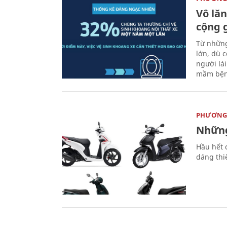
Vô lăn
cộng 
Từ những
lớn, dù c
người lá
mầm bện
PHƯƠNG 
Những
Hầu hết 
dáng thi