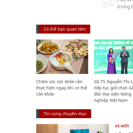
Có thể bạn quan tâm
Chăm sóc sức khỏe cần
GS.TS Nguyễn Thị 
thực hiện ngay khi cơ thể
tiếp tục giữ chức 
còn khỏe
đốc Học viện Nông
nghiệp Việt Nam
Tin cùng chuyên mục
XE MỚI