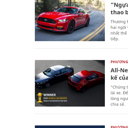
“Ngựa
thao 
Thương h
hai ngôi
nhất thế
tiếp.
PHƯƠNG 
All-N
kế củ
“Chúng t
lái xe. Đ
lòng ngư
chia sẻ.
PHƯƠNG 