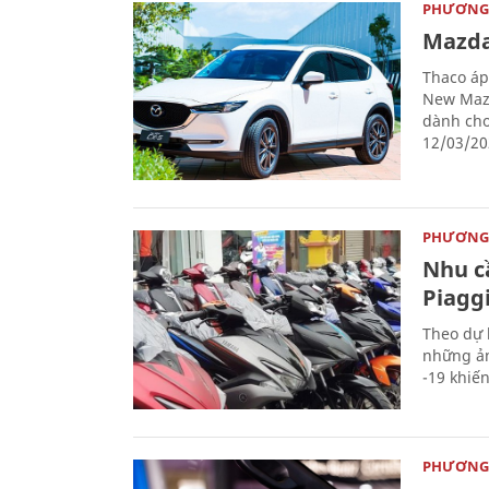
PHƯƠNG 
Mazda
Thaco áp
New Mazd
dành cho
12/03/20
PHƯƠNG 
Nhu c
Piaggi
Theo dự 
những ản
-19 khiế
PHƯƠNG 