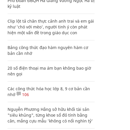
Phó Đoàn ĐBQH Hà Giang Vương Ngọc Hà bị
kỷ luật
Clip lột tả chân thực cảnh anh trai và em gái
như 'chó với mèo', người tinh ý còn phát
hiện một vấn đề trong giáo dục con
Bảng công thức đạo hàm nguyên hàm cơ
bản cần nhớ
20 số điện thoại ma ám bạn không bao giờ
nên gọi
Các công thức hóa học lớp 8, 9 cơ bản cần
nhớ
106
Nguyễn Phương Hằng sở hữu khối tài sản
"siêu khủng", từng khoe sổ đỏ tính bằng
cân, mắng cựu mẫu 'không có nổi nghìn tỷ'