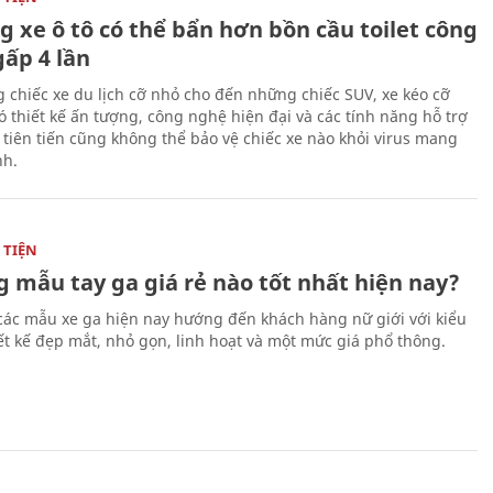
g xe ô tô có thể bẩn hơn bồn cầu toilet công
gấp 4 lần
 chiếc xe du lịch cỡ nhỏ cho đến những chiếc SUV, xe kéo cỡ
ó thiết kế ấn tượng, công nghệ hiện đại và các tính năng hỗ trợ
i tiên tiến cũng không thể bảo vệ chiếc xe nào khỏi virus mang
h.
TIỆN
 mẫu tay ga giá rẻ nào tốt nhất hiện nay?
các mẫu xe ga hiện nay hướng đến khách hàng nữ giới với kiểu
ết kế đẹp mắt, nhỏ gọn, linh hoạt và một mức giá phổ thông.