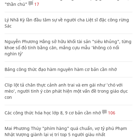
"thần chú"
17
Lý Nhã Kỳ lần đầu tâm sự về người cha Liệt sĩ đặc công rừng
Sác
Nguyễn Phương Hằng sở hữu khối tài sản "siêu khủng", từng
khoe sổ đỏ tính bằng cân, mắng cựu mẫu 'không có nổi
nghìn tỷ'
Bảng công thức đạo hàm nguyên hàm cơ bản cần nhớ
Clip lột tả chân thực cảnh anh trai và em gái như 'chó với
mèo', người tinh ý còn phát hiện một vấn đề trong giáo dục
con
Các công thức hóa học lớp 8, 9 cơ bản cần nhớ
106
Mai Phương Thúy "phím hàng" quá chuẩn, vợ tỷ phú Phạm
Nhật Vượng giành lại vị trí top 5 người giàu nhất