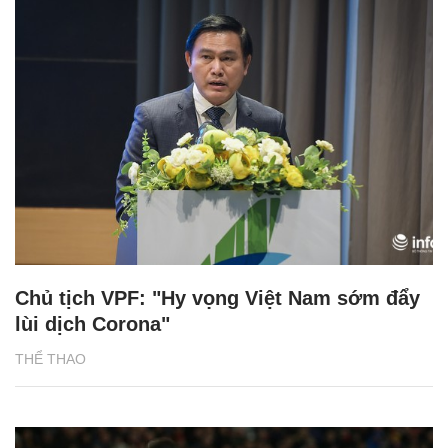
Chủ tịch VPF: "Hy vọng Việt Nam sớm đẩy
lùi dịch Corona"
THỂ THAO