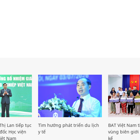
hị Lan tiếp tục
Tìm hướng phát triển du lịch
BAT Việt Nam t
đốc Học viện
y tế
vùng biên giới 
iệt Nam
kế