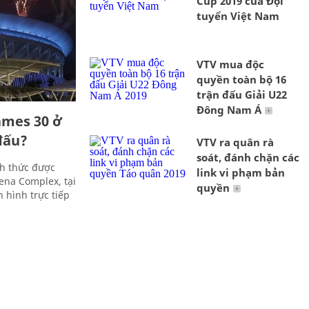
Cup 2019 của Đội
tuyển Việt Nam
VTV mua độc
quyền toàn bộ 16
trận đấu Giải U22
Đông Nam Á
ames 30 ở
đấu?
VTV ra quân rà
soát, đánh chặn các
nh thức được
link vi phạm bản
rena Complex, tại
quyền
 hình trực tiếp