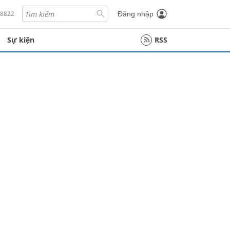
18822
Đăng nhập
Sự kiện
RSS