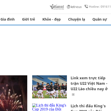
Hotline: 09161
Gia đình
Giới trẻ
Khỏe - đẹp
Chuyện lạ
Quân sự
Link xem trực tiếp
trận U22 Việt Nam -
U22 Lào chiều nay ở
Lịch thi đấu King's