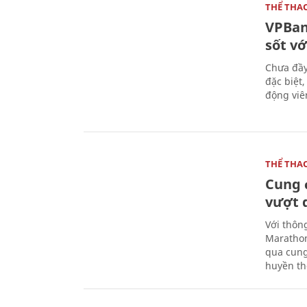
THỂ THA
VPBan
sốt vớ
Chưa đầy
đặc biệt
động viên
THỂ THA
Cung 
vượt 
Với thôn
Marathon
qua cung
huyền th