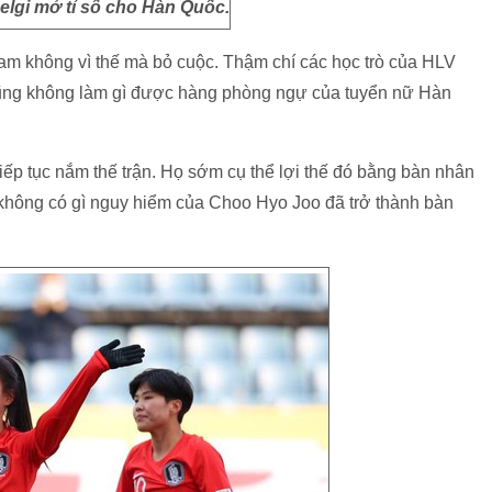
elgi mở tỉ số cho Hàn Quốc.
am không vì thế mà bỏ cuộc. Thậm chí các học trò của HLV
cũng không làm gì được hàng phòng ngự của tuyển nữ Hàn
ếp tục nắm thế trận. Họ sớm cụ thể lợi thế đó bằng bàn nhân
 không có gì nguy hiểm của Choo Hyo Joo đã trở thành bàn