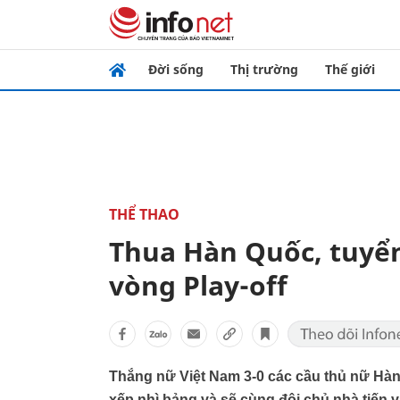
Đời sống
Thị trường
Thế giới
THỂ THAO
Thua Hàn Quốc, tuyển
vòng Play-off
Thắng nữ Việt Nam 3-0 các cầu thủ nữ Hàn
xếp nhì bảng và sẽ cùng đội chủ nhà tiến v