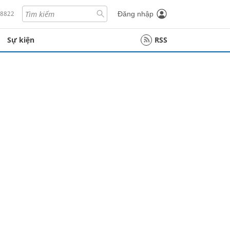
18822
Đăng nhập
Sự kiện
RSS