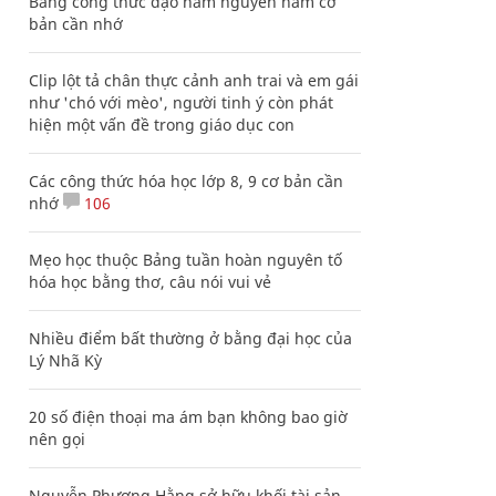
Bảng công thức đạo hàm nguyên hàm cơ
bản cần nhớ
Clip lột tả chân thực cảnh anh trai và em gái
như 'chó với mèo', người tinh ý còn phát
hiện một vấn đề trong giáo dục con
Các công thức hóa học lớp 8, 9 cơ bản cần
nhớ
106
Mẹo học thuộc Bảng tuần hoàn nguyên tố
hóa học bằng thơ, câu nói vui vẻ
Nhiều điểm bất thường ở bằng đại học của
Lý Nhã Kỳ
20 số điện thoại ma ám bạn không bao giờ
nên gọi
Nguyễn Phương Hằng sở hữu khối tài sản