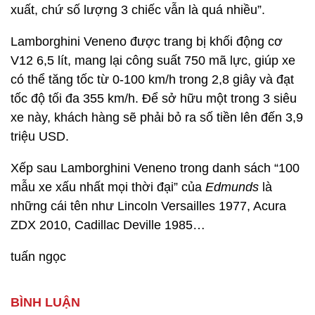
xuất, chứ số lượng 3 chiếc vẫn là quá nhiều”.
Lamborghini Veneno được trang bị khối động cơ
V12 6,5 lít, mang lại công suất 750 mã lực, giúp xe
có thể tăng tốc từ 0-100 km/h trong 2,8 giây và đạt
tốc độ tối đa 355 km/h. Để sở hữu một trong 3 siêu
xe này, khách hàng sẽ phải bỏ ra số tiền lên đến 3,9
triệu USD.
Xếp sau Lamborghini Veneno trong danh sách “100
mẫu xe xấu nhất mọi thời đại” của
Edmunds
là
những cái tên như Lincoln Versailles 1977, Acura
ZDX 2010, Cadillac Deville 1985…
tuấn ngọc