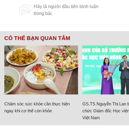
CÓ THỂ BẠN QUAN TÂM
Chăm sóc sức khỏe cần thực hiện
GS.TS Nguyễn Thị Lan ti
ngay khi cơ thể còn khỏe
chức Giám đốc Học viện
Việt Nam