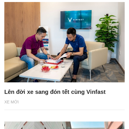
Lên đời xe sang đón tết cùng Vinfast
XE MỚI