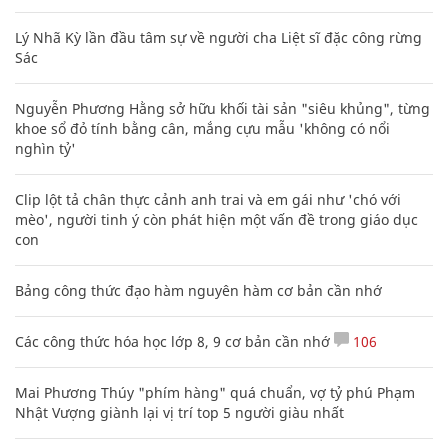
Lý Nhã Kỳ lần đầu tâm sự về người cha Liệt sĩ đặc công rừng
Sác
Nguyễn Phương Hằng sở hữu khối tài sản "siêu khủng", từng
khoe sổ đỏ tính bằng cân, mắng cựu mẫu 'không có nổi
nghìn tỷ'
Clip lột tả chân thực cảnh anh trai và em gái như 'chó với
mèo', người tinh ý còn phát hiện một vấn đề trong giáo dục
con
Bảng công thức đạo hàm nguyên hàm cơ bản cần nhớ
Các công thức hóa học lớp 8, 9 cơ bản cần nhớ
106
Mai Phương Thúy "phím hàng" quá chuẩn, vợ tỷ phú Phạm
Nhật Vượng giành lại vị trí top 5 người giàu nhất