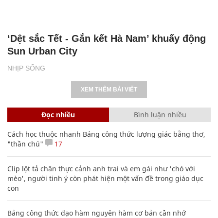
‘Dệt sắc Tết - Gắn kết Hà Nam’ khuấy động
Sun Urban City
NHỊP SỐNG
XEM THÊM BÀI VIẾT
Đọc nhiều
Bình luận nhiều
Cách học thuộc nhanh Bảng công thức lượng giác bằng thơ,
"thần chú"
17
Clip lột tả chân thực cảnh anh trai và em gái như 'chó với
mèo', người tinh ý còn phát hiện một vấn đề trong giáo dục
con
Bảng công thức đạo hàm nguyên hàm cơ bản cần nhớ