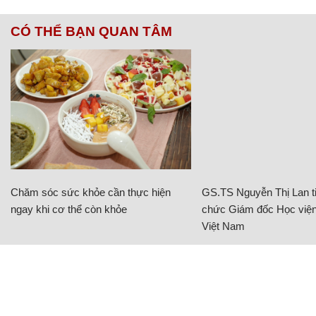
CÓ THỂ BẠN QUAN TÂM
Chăm sóc sức khỏe cần thực hiện
GS.TS Nguyễn Thị Lan ti
ngay khi cơ thể còn khỏe
chức Giám đốc Học viện
Việt Nam