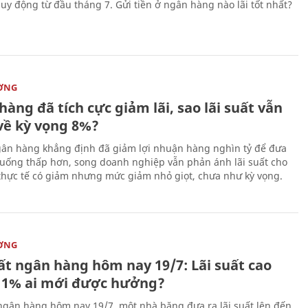
huy động từ đầu tháng 7. Gửi tiền ở ngân hàng nào lãi tốt nhất?
ỜNG
àng đã tích cực giảm lãi, sao lãi suất vẫn
về kỳ vọng 8%?
ân hàng khẳng định đã giảm lợi nhuận hàng nghìn tỷ để đưa
 xuống thấp hơn, song doanh nghiệp vẫn phản ánh lãi suất cho
 thực tế có giảm nhưng mức giảm nhỏ giọt, chưa như kỳ vọng.
ỜNG
ất ngân hàng hôm nay 19/7: Lãi suất cao
11% ai mới được hưởng?
 ngân hàng hôm nay 19/7, một nhà băng đưa ra lãi suất lên đến