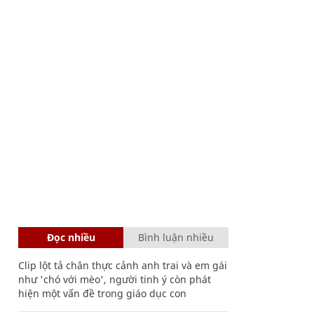
Đọc nhiều
Bình luận nhiều
Clip lột tả chân thực cảnh anh trai và em gái
như 'chó với mèo', người tinh ý còn phát
hiện một vấn đề trong giáo dục con