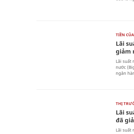
TIỀN CỦA
Lãi s
giảm m
Lãi suất
nước (Bi
ngân hàn
THỊ TRƯ
Lãi s
đã giả
Lãi suất