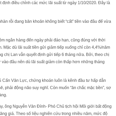
ịnh điều chỉnh các mức lãi suất từ ngày 1/10/2020. Đây là
nhàn rỗi đang băn khoăn không biết “cất” tiền vào đâu để vừa
kiệm ngân hàng đến ngày phải đáo hạn, cũng đúng với thời
. Mặc dù lãi suất tiền gửi giảm tiếp xuống chỉ còn 4,4%/năm
 chị Lan vẫn quyết định gửi tiếp 6 tháng nữa. Bởi, theo chị
tư vào đâu nên dù lãi suất giảm còn thấp hơn những tháng
 TS Cấn Văn Lực, chứng khoán luôn là kênh đầu tư hấp dẫn
 chẽ, phải động não suy nghĩ. Còn muốn “ăn chắc mặc bền”, sợ
àng.
y, ông Nguyễn Văn Đính- Phó Chủ tịch hội Môi giới bất động
 tăng giá. Theo số liệu nghiên cứu trong nhiều năm, mức độ