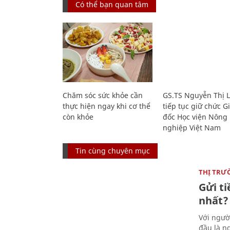
Có thể bạn quan tâm
Chăm sóc sức khỏe cần
GS.TS Nguyễn Thị 
thực hiện ngay khi cơ thể
tiếp tục giữ chức 
còn khỏe
đốc Học viện Nông
nghiệp Việt Nam
Tin cùng chuyên mục
THỊ TRƯ
Gửi ti
nhất?
Với ngườ
đầu là ng