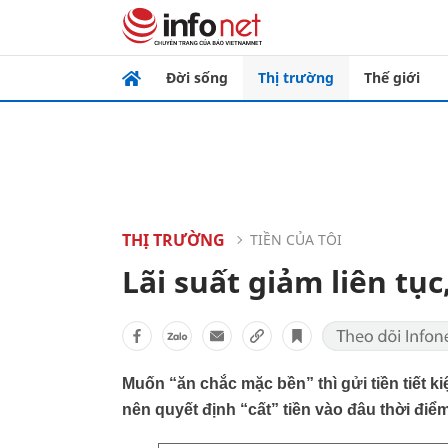
Đời sống
Thị trường
Thế giới
THỊ TRƯỜNG
TIỀN CỦA TÔI
Lãi suất giảm liên tục
Muốn “ăn chắc mặc bền” thì gửi tiền tiết k
nên quyết định “cất” tiền vào đâu thời đi