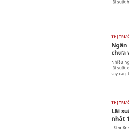
lãi suất 
THỊ TRƯ
Ngân h
chưa 
Nhiều ng
lãi suất
vay cao,
THỊ TRƯ
Lãi su
nhất 
Lãi suất