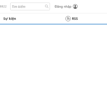
18822
Đăng nhập
Sự kiện
RSS