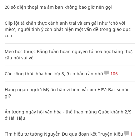
20 số điện thoại ma ám bạn không bao giờ nên gọi
Clip lột tả chân thực cảnh anh trai và em gái như 'chó với
mèo', người tinh ý còn phát hiện một vấn đề trong giáo dục
con
Mẹo học thuộc Bảng tuần hoàn nguyên tố hóa học bằng thơ,
câu nói vui vẻ
Các công thức hóa học lớp 8, 9 cơ bản cần nhớ
106
Hàng ngàn người Mỹ ân hận vì tiêm vắc xin HPV: Bác sĩ nói
gì?
Ấn tượng ngày hội văn hóa - thể thao mừng Quốc khánh 2/9
ở Hải Hậu
Tìm hiểu tư tưởng Nguyễn Du qua đoạn kết Truyện Kiều
1