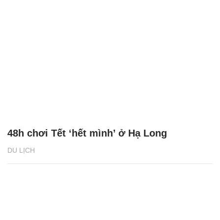
48h chơi Tết ‘hết mình’ ở Hạ Long
DU LỊCH