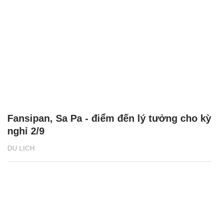
Fansipan, Sa Pa - điểm đến lý tưởng cho kỳ
nghỉ 2/9
DU LỊCH