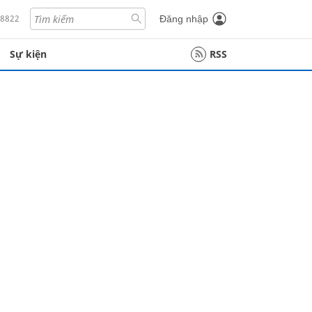
18822
Đăng nhập
Sự kiện
RSS