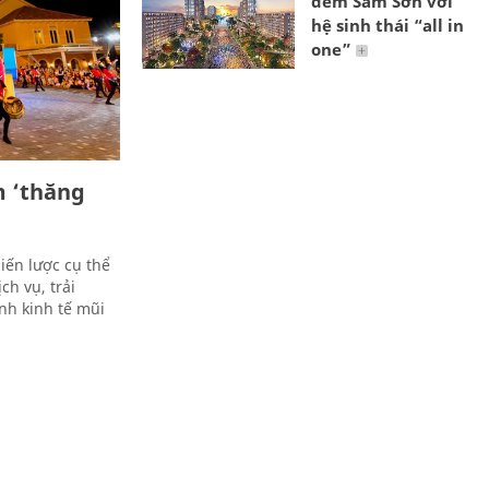
đêm Sầm Sơn với
hệ sinh thái “all in
one”
m ‘thăng
iến lược cụ thể
ch vụ, trải
h kinh tế mũi