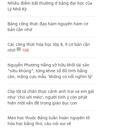
Nhiều điểm bất thường ở bằng đại học của
Lý Nhã Kỳ
Bảng công thức đạo hàm nguyên hàm cơ
bản cần nhớ
Các công thức hóa học lớp 8, 9 cơ bản cần
nhớ
106
Nguyễn Phương Hằng sở hữu khối tài sản
"siêu khủng", từng khoe sổ đỏ tính bằng
cân, mắng cựu mẫu 'không có nổi nghìn tỷ'
Clip lột tả chân thực cảnh anh trai và em gái
như 'chó với mèo', người tinh ý còn phát
hiện một vấn đề trong giáo dục con
Mẹo học thuộc Bảng tuần hoàn nguyên tố
hóa học bằng thơ, câu nói vui vẻ