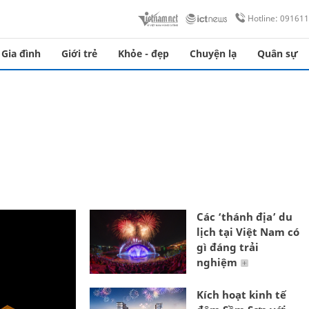
Hotline: 09161
Gia đình
Giới trẻ
Khỏe - đẹp
Chuyện lạ
Quân sự
Các ‘thánh địa’ du
lịch tại Việt Nam có
gì đáng trải
nghiệm
Kích hoạt kinh tế