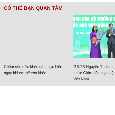
CÓ THỂ BẠN QUAN TÂM
Chăm sóc sức khỏe cần thực hiện
GS.TS Nguyễn Thị Lan ti
ngay khi cơ thể còn khỏe
chức Giám đốc Học viện
Việt Nam