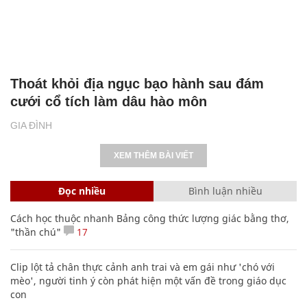
Thoát khỏi địa ngục bạo hành sau đám
cưới cổ tích làm dâu hào môn
GIA ĐÌNH
XEM THÊM BÀI VIẾT
Đọc nhiều
Bình luận nhiều
Cách học thuộc nhanh Bảng công thức lượng giác bằng thơ,
"thần chú"
17
Clip lột tả chân thực cảnh anh trai và em gái như 'chó với
mèo', người tinh ý còn phát hiện một vấn đề trong giáo dục
con