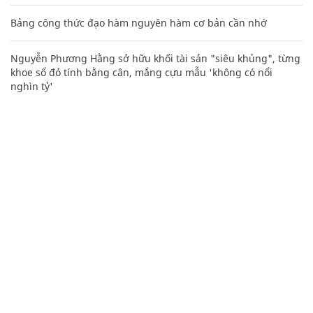
Bảng công thức đạo hàm nguyên hàm cơ bản cần nhớ
Nguyễn Phương Hằng sở hữu khối tài sản "siêu khủng", từng
khoe sổ đỏ tính bằng cân, mắng cựu mẫu 'không có nổi
nghìn tỷ'
Mai Phương Thúy "phím hàng" quá chuẩn, vợ tỷ phú Phạm
Nhật Vượng giành lại vị trí top 5 người giàu nhất
Lý Nhã Kỳ lần đầu tâm sự về người cha Liệt sĩ đặc công rừng
Sác
Những status buồn về tình yêu, cuộc sống hàm ẩn nhiều ý
nghĩa
Nhiều điểm bất thường ở bằng đại học của Lý Nhã Kỳ
Video: Cách quấn dây sạc điện thoại thành hình lò xo