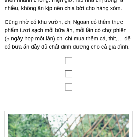
triển nhanh chóng. Hiện giờ, rau nhà chị trồng ra
nhiều, không ăn kịp nên chia bớt cho hàng xóm.
Cũng nhờ có khu vườn, chị Ngoan có thêm thực
phẩm tươi sạch mỗi bữa ăn, mỗi lần có chợ phiên
(5 ngày họp một lần) chị chỉ mua thêm cá, thịt,… để
có bữa ăn đầy đủ chất dinh dưỡng cho cả gia đình.