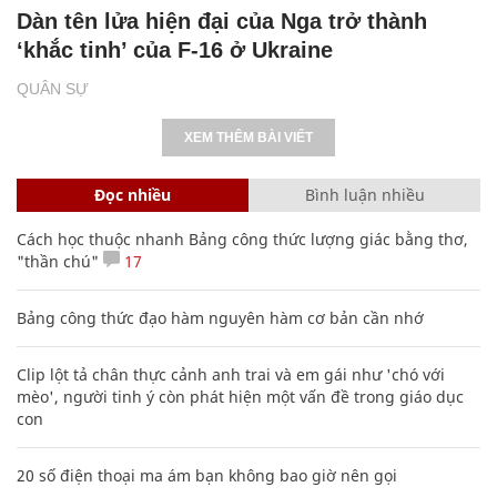
Dàn tên lửa hiện đại của Nga trở thành
‘khắc tinh’ của F-16 ở Ukraine
QUÂN SỰ
XEM THÊM BÀI VIẾT
Đọc nhiều
Bình luận nhiều
Cách học thuộc nhanh Bảng công thức lượng giác bằng thơ,
"thần chú"
17
Bảng công thức đạo hàm nguyên hàm cơ bản cần nhớ
Clip lột tả chân thực cảnh anh trai và em gái như 'chó với
mèo', người tinh ý còn phát hiện một vấn đề trong giáo dục
con
20 số điện thoại ma ám bạn không bao giờ nên gọi