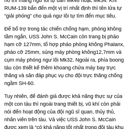
nổ thì mang ngư lôi tự dẫn Mk46 hoặc Mk54. Khi
RUM-139 bắn đến một vị trí nhất định thì tên lửa tự
“giải phóng” cho quả ngư lôi tự tìm đến mục tiêu.
Để bổ trợ trong tác chiến chống hạm, phòng không
tầm ngắn, USS John S. McCain còn trang bị pháo
hạm cỡ 127mm, tổ hợp pháo phòng không Phalanx,
pháo cỡ 25mm, súng máy phòng không12,7mm và
cụm máy phóng ngư lôi Mk32. Ngoài ra, phía boong
tàu còn thiết kế thêm khoang chứa máy bay trực
thăng và sân đáp phục vụ cho đội trực thăng chống
ngầm SH-60.
Tuy nhiên, để đánh giá được khả năng thực sự của
một con tàu thì ngoài trang thiết bị, vũ khí còn phải
nói đến hoạt động của đội ngũ sĩ quan, thủy thủ,
nhân viên trên tàu. Và việc USS John S. McCain
được xem là “có khả năng tốt nhất trong đội tàu khu