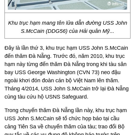
Khu trục hạm mang tên lửa dẫn đường USS John
S.McCain (DDG56) của Hải quân Mỹ...
Đây là lần thứ 3, khu trục hạm USS John S.McCain
đến thăm Đà Nẵng. Trước đó, năm 2010, khu trục
hạm này từng đến thăm Đà Nẵng trong khi tàu sân
bay USS George Washington (CVN 73) neo đậu
ngoài khơi đón đoàn cán bộ Việt Nam lên thăm.
Tháng 4/2014, USS John S.McCain trở lại Đà Nẵng
cùng tàu cứu hộ USNS Safeguard.
Trong chuyến thăm Đà Nẵng lần này, khu trục hạm
USS John S.McCain sẽ tổ chức họp báo tại cầu
cảng Tiên Sa về chuyến thăm của tàu; trao đổi Bộ
quy tắc về các vụ đụng độ không báo trước trên