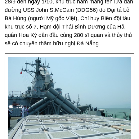
28/9 đến ngày 1/10, khu trục hạm mang tên lửa dẫn
đường USS John S.McCain (DDG56) do Đại tá Lê
Bá Hùng (người Mỹ gốc Việt), Chỉ huy Biên đội tàu
khu trục số 7, Hạm đội Thái Bình Dương của Hải
quân Hoa Kỳ dẫn đầu cùng 280 sĩ quan và thủy thủ
sẽ có chuyến thăm hữu nghị Đà Nẵng.