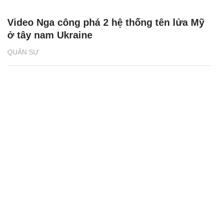
Video Nga công phá 2 hệ thống tên lửa Mỹ
ở tây nam Ukraine
QUÂN SỰ