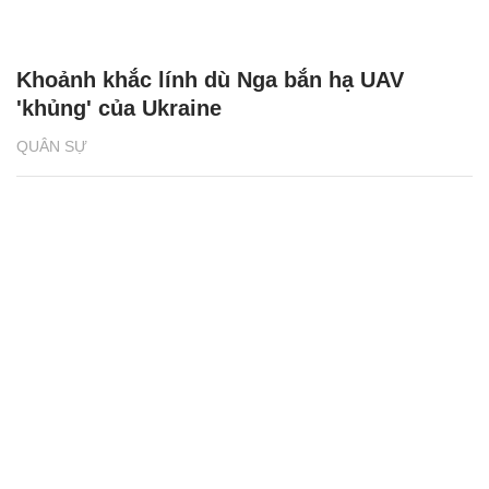
Khoảnh khắc lính dù Nga bắn hạ UAV
'khủng' của Ukraine
QUÂN SỰ