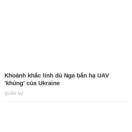
Khoảnh khắc lính dù Nga bắn hạ UAV
'khủng' của Ukraine
QUÂN SỰ