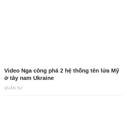
Video Nga công phá 2 hệ thống tên lửa Mỹ
ở tây nam Ukraine
QUÂN SỰ