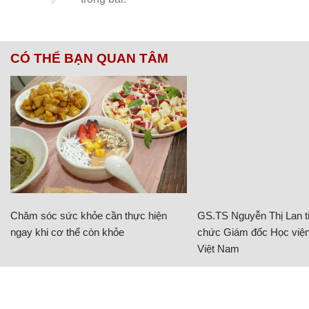
CÓ THỂ BẠN QUAN TÂM
Chăm sóc sức khỏe cần thực hiện
GS.TS Nguyễn Thị Lan ti
ngay khi cơ thể còn khỏe
chức Giám đốc Học viện
Việt Nam