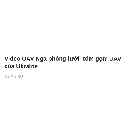
Video UAV Nga phóng lưới 'tóm gọn' UAV
của Ukraine
QUÂN SỰ