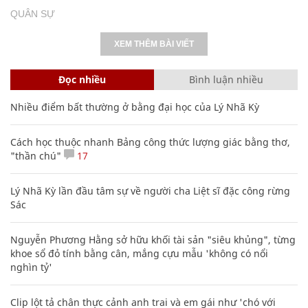
QUÂN SỰ
XEM THÊM BÀI VIẾT
Đọc nhiều
Bình luận nhiều
Nhiều điểm bất thường ở bằng đại học của Lý Nhã Kỳ
Cách học thuộc nhanh Bảng công thức lượng giác bằng thơ,
"thần chú"
17
Lý Nhã Kỳ lần đầu tâm sự về người cha Liệt sĩ đặc công rừng
Sác
Nguyễn Phương Hằng sở hữu khối tài sản "siêu khủng", từng
khoe sổ đỏ tính bằng cân, mắng cựu mẫu 'không có nổi
nghìn tỷ'
Clip lột tả chân thực cảnh anh trai và em gái như 'chó với