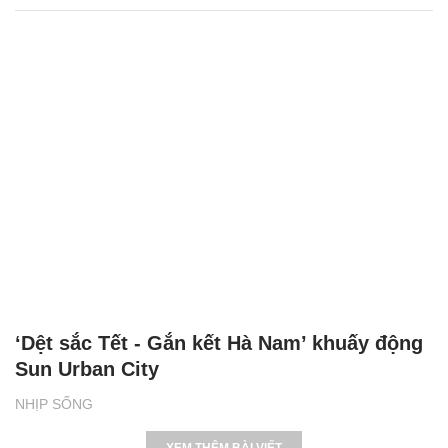
‘Dệt sắc Tết - Gắn kết Hà Nam’ khuấy động
Sun Urban City
NHỊP SỐNG
XEM THÊM BÀI VIẾT