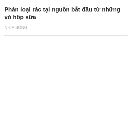
Phân loại rác tại nguồn bắt đầu từ những
vỏ hộp sữa
NHỊP SỐNG