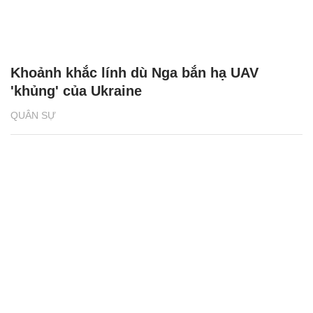
Khoảnh khắc lính dù Nga bắn hạ UAV
'khủng' của Ukraine
QUÂN SỰ