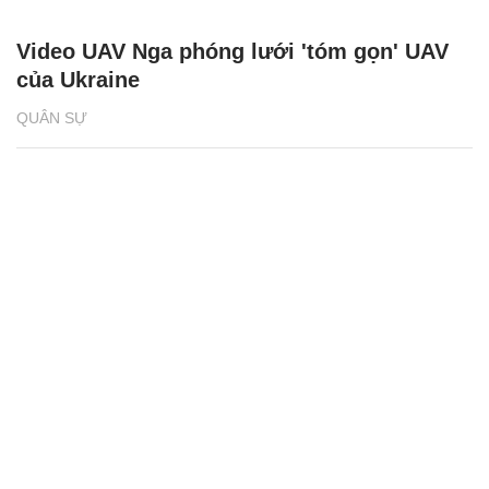
Video UAV Nga phóng lưới 'tóm gọn' UAV
của Ukraine
QUÂN SỰ