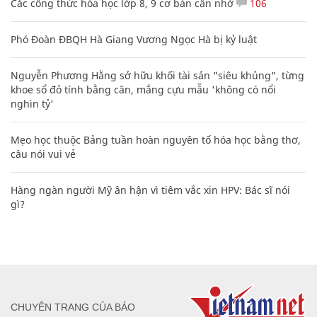
Các công thức hóa học lớp 8, 9 cơ bản cần nhớ
106
Phó Đoàn ĐBQH Hà Giang Vương Ngọc Hà bị kỷ luật
Nguyễn Phương Hằng sở hữu khối tài sản "siêu khủng", từng
khoe sổ đỏ tính bằng cân, mắng cựu mẫu 'không có nổi
nghìn tỷ'
Mẹo học thuộc Bảng tuần hoàn nguyên tố hóa học bằng thơ,
câu nói vui vẻ
Hàng ngàn người Mỹ ân hận vì tiêm vắc xin HPV: Bác sĩ nói
gì?
CHUYÊN TRANG CỦA BÁO