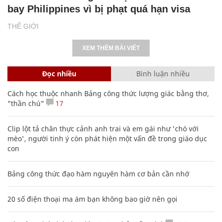
bay Philippines vì bị phạt quá hạn visa
THẾ GIỚI
XEM THÊM BÀI VIẾT
Đọc nhiều
Bình luận nhiều
Cách học thuộc nhanh Bảng công thức lượng giác bằng thơ,
"thần chú"
17
Clip lột tả chân thực cảnh anh trai và em gái như 'chó với
mèo', người tinh ý còn phát hiện một vấn đề trong giáo dục
con
Bảng công thức đạo hàm nguyên hàm cơ bản cần nhớ
20 số điện thoại ma ám bạn không bao giờ nên gọi