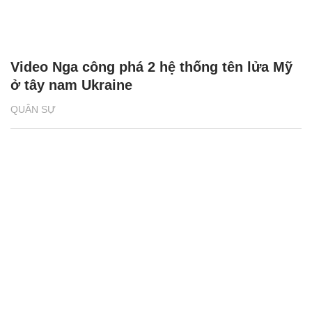
Video Nga công phá 2 hệ thống tên lửa Mỹ
ở tây nam Ukraine
QUÂN SỰ