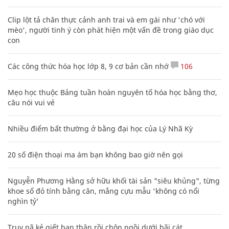
Clip lột tả chân thực cảnh anh trai và em gái như 'chó với
mèo', người tinh ý còn phát hiện một vấn đề trong giáo dục
con
Các công thức hóa học lớp 8, 9 cơ bản cần nhớ
106
Mẹo học thuộc Bảng tuần hoàn nguyên tố hóa học bằng thơ,
câu nói vui vẻ
Nhiều điểm bất thường ở bằng đại học của Lý Nhã Kỳ
20 số điện thoại ma ám bạn không bao giờ nên gọi
Nguyễn Phương Hằng sở hữu khối tài sản "siêu khủng", từng
khoe sổ đỏ tính bằng cân, mắng cựu mẫu 'không có nổi
nghìn tỷ'
Truy nã kẻ giết bạn thân rồi chôn ngồi dưới bãi cát