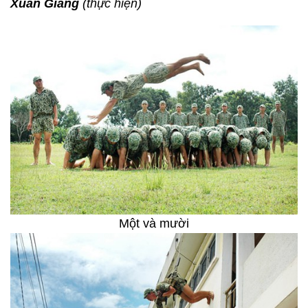
Xuân Giang
(thực hiện)
Một và mười