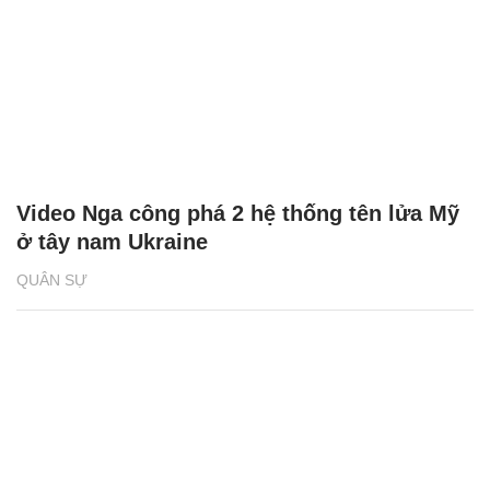
Video Nga công phá 2 hệ thống tên lửa Mỹ
ở tây nam Ukraine
QUÂN SỰ