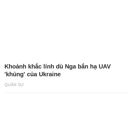
Khoảnh khắc lính dù Nga bắn hạ UAV
'khủng' của Ukraine
QUÂN SỰ