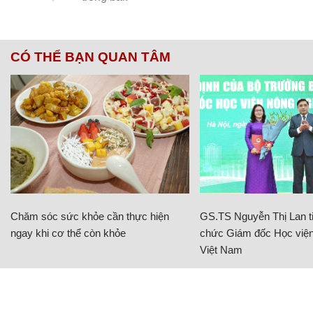
CÓ THỂ BẠN QUAN TÂM
Chăm sóc sức khỏe cần thực hiện
GS.TS Nguyễn Thị Lan ti
ngay khi cơ thể còn khỏe
chức Giám đốc Học viện
Việt Nam